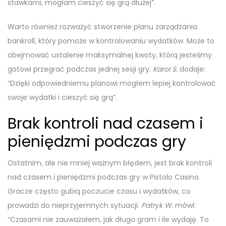
stawkami, mogłam cieszyć się grą dłużej”.
Warto również rozważyć stworzenie planu zarządzania
bankroll, który pomoże w kontrolowaniu wydatków. Może to
obejmować ustalenie maksymalnej kwoty, którą jesteśmy
gotowi przegrać podczas jednej sesji gry.
Karol S.
dodaje:
“Dzięki odpowiedniemu planowi mogłem lepiej kontrolować
swoje wydatki i cieszyć się grą”.
Brak kontroli nad czasem i
pieniędzmi podczas gry
Ostatnim, ale nie mniej ważnym błędem, jest brak kontroli
nad czasem i pieniędzmi podczas gry w Pistolo Casino.
Gracze często gubią poczucie czasu i wydatków, co
prowadzi do nieprzyjemnych sytuacji.
Patryk W.
mówi:
“Czasami nie zauważałem, jak długo gram i ile wydaję. To