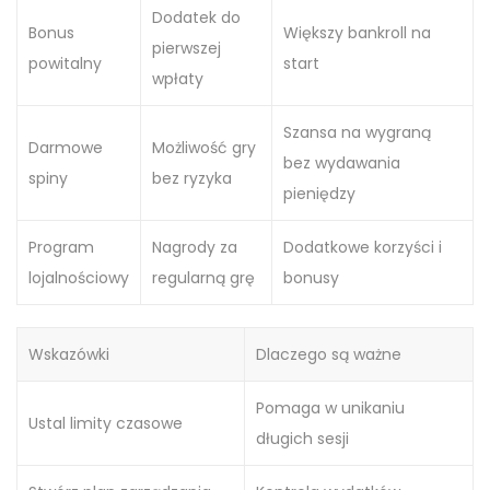
Dodatek do
Bonus
Większy bankroll na
pierwszej
powitalny
start
wpłaty
Szansa na wygraną
Darmowe
Możliwość gry
bez wydawania
spiny
bez ryzyka
pieniędzy
Program
Nagrody za
Dodatkowe korzyści i
lojalnościowy
regularną grę
bonusy
Wskazówki
Dlaczego są ważne
Pomaga w unikaniu
Ustal limity czasowe
długich sesji