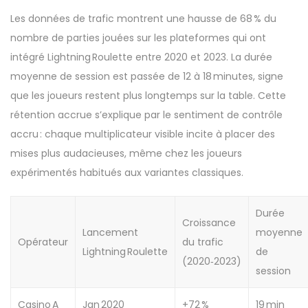
Les données de trafic montrent une hausse de 68 % du
nombre de parties jouées sur les plateformes qui ont
intégré Lightning Roulette entre 2020 et 2023. La durée
moyenne de session est passée de 12 à 18 minutes, signe
que les joueurs restent plus longtemps sur la table. Cette
rétention accrue s’explique par le sentiment de contrôle
accru : chaque multiplicateur visible incite à placer des
mises plus audacieuses, même chez les joueurs
expérimentés habitués aux variantes classiques.
Durée
Croissance
Lancement
moyenne
Opérateur
du trafic
Lightning Roulette
de
(2020‑2023)
session
Casino A
Jan 2020
+72 %
19 min