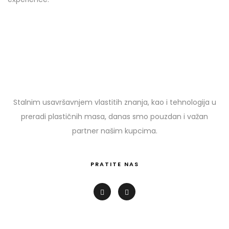
Stalnim usavršavnjem vlastitih znanja, kao i tehnologija u
preradi plastičnih masa, danas smo pouzdan i važan
partner našim kupcima.
PRATITE NAS