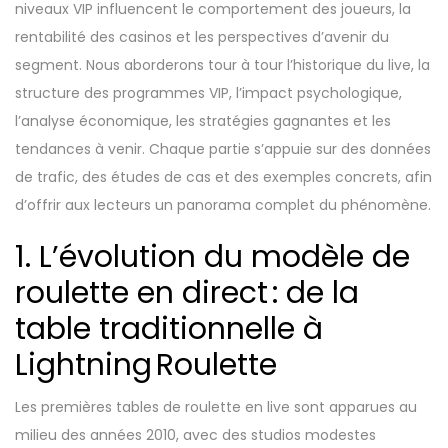
niveaux VIP influencent le comportement des joueurs, la
rentabilité des casinos et les perspectives d’avenir du
segment. Nous aborderons tour à tour l’historique du live, la
structure des programmes VIP, l’impact psychologique,
l’analyse économique, les stratégies gagnantes et les
tendances à venir. Chaque partie s’appuie sur des données
de trafic, des études de cas et des exemples concrets, afin
d’offrir aux lecteurs un panorama complet du phénomène.
1. L’évolution du modèle de
roulette en direct : de la
table traditionnelle à
Lightning Roulette
Les premières tables de roulette en live sont apparues au
milieu des années 2010, avec des studios modestes