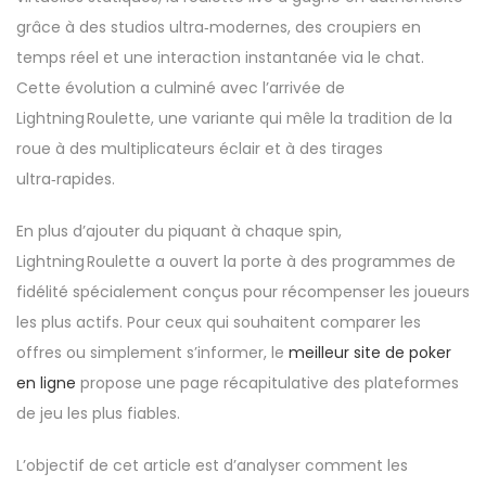
grâce à des studios ultra‑modernes, des croupiers en
temps réel et une interaction instantanée via le chat.
Cette évolution a culminé avec l’arrivée de
Lightning Roulette, une variante qui mêle la tradition de la
roue à des multiplicateurs éclair et à des tirages
ultra‑rapides.
En plus d’ajouter du piquant à chaque spin,
Lightning Roulette a ouvert la porte à des programmes de
fidélité spécialement conçus pour récompenser les joueurs
les plus actifs. Pour ceux qui souhaitent comparer les
offres ou simplement s’informer, le
meilleur site de poker
en ligne
propose une page récapitulative des plateformes
de jeu les plus fiables.
L’objectif de cet article est d’analyser comment les