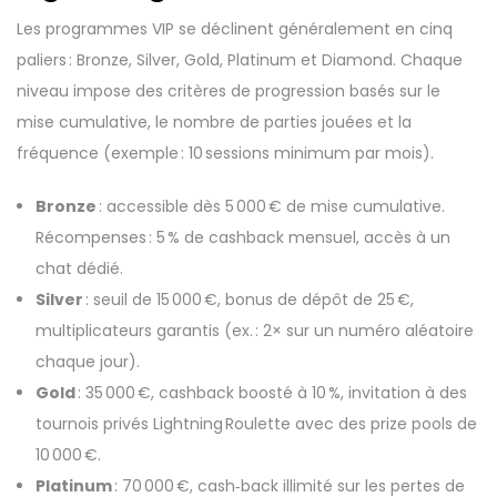
Les programmes VIP se déclinent généralement en cinq
paliers : Bronze, Silver, Gold, Platinum et Diamond. Chaque
niveau impose des critères de progression basés sur le
mise cumulative, le nombre de parties jouées et la
fréquence (exemple : 10 sessions minimum par mois).
Bronze
: accessible dès 5 000 € de mise cumulative.
Récompenses : 5 % de cashback mensuel, accès à un
chat dédié.
Silver
: seuil de 15 000 €, bonus de dépôt de 25 €,
multiplicateurs garantis (ex. : 2× sur un numéro aléatoire
chaque jour).
Gold
: 35 000 €, cashback boosté à 10 %, invitation à des
tournois privés Lightning Roulette avec des prize pools de
10 000 €.
Platinum
: 70 000 €, cash‑back illimité sur les pertes de