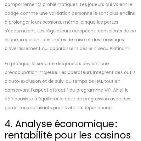
comportements problématiques. Les joueurs qui voient le
badge comme une validation personnelle sont plus enclins
à prolonger leurs sessions, même lorsque les pertes
s’accumulent. Les régulateurs européens, conscients de ce
risque, imposent des limites de mise et des messages
d’avertissement qui apparaissent dès le niveau Platinum.
En pratique, la sécurité des joueurs devient une
préoccupation majeure. Les opérateurs intègrent des outils
d’auto‑exclusion et de suivi du temps de jeu, tout en
conservant l’aspect attractif du programme VIP. Ainsi, le
défi consiste à équilibrer le désir de progression avec des
garde‑fous suffisants pour éviter la dépendance.
4. Analyse économique :
rentabilité pour les casinos