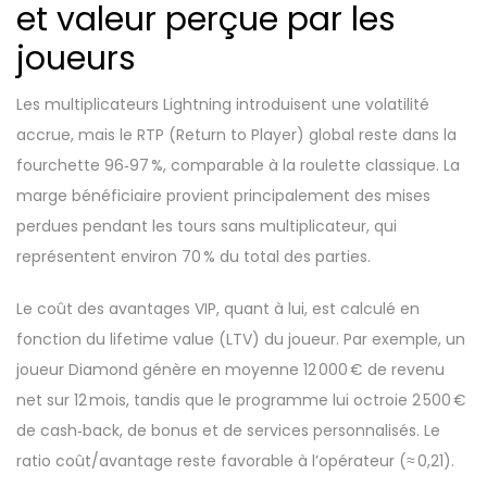
et valeur perçue par les
joueurs
Les multiplicateurs Lightning introduisent une volatilité
accrue, mais le RTP (Return to Player) global reste dans la
fourchette 96‑97 %, comparable à la roulette classique. La
marge bénéficiaire provient principalement des mises
perdues pendant les tours sans multiplicateur, qui
représentent environ 70 % du total des parties.
Le coût des avantages VIP, quant à lui, est calculé en
fonction du lifetime value (LTV) du joueur. Par exemple, un
joueur Diamond génère en moyenne 12 000 € de revenu
net sur 12 mois, tandis que le programme lui octroie 2 500 €
de cash‑back, de bonus et de services personnalisés. Le
ratio coût/avantage reste favorable à l’opérateur (≈ 0,21).