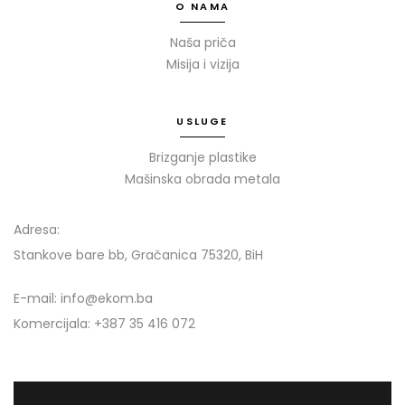
O NAMA
Naša priča
Misija i vizija
USLUGE
Brizganje plastike
Mašinska obrada metala
Adresa:
Stankove bare bb, Gračanica 75320, BiH
E-mail: info@ekom.ba
Komercijala: +387 35 416 072