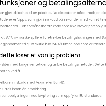
funksjoner og betalingsalterna
ar gjort sikkerhet til en prioritet. De aksepterer både tradisjon
odene er Vipps, som gjør innskudd på sekunder med kun et tel
aysafecard – en forhåndsbetalt kode som ikke krever personlig 
er at 87 % av norske spillere foretrekker betalingsløsninger med B
r gjennomsnittlig uttakstid kun 24‑48 timer, noe som er rasker
dette løser et vanlig problem
 sliter med lange ventetider og usikre betalingsmetoder. Dette kan
heten ved å:
elbare innskudd med Vipps eller BankID.
ge uttak innen én arbeidsdag.
ersonopplysninger med kryptering som oppfyller EU‑standarder.