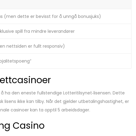
 (men dette er bevisst for å unngå bonusjuks)
klusive spill fra mindre leverandører
n nettsiden er fullt responsiv)
lojalitetspoeng”
ettcasinoer
 å ha den eneste fullstendige Lotteritilsynet‑lisensen. Dette
lisens ikke kan tilby. Når det gjelder utbetalingshastighet, er
ale casinoer kan ta opptil 5 arbeidsdager.
ong Casino