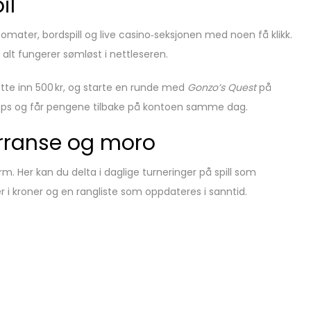
il
tomater, bordspill og live casino‑seksjonen med noen få klikk.
alt fungerer sømløst i nettleseren.
ette inn 500 kr, og starte en runde med
Gonzo’s Quest
på
r Vipps og får pengene tilbake på kontoen samme dag.
rranse og moro
. Her kan du delta i daglige turneringer på spill som
r i kroner og en rangliste som oppdateres i sanntid.