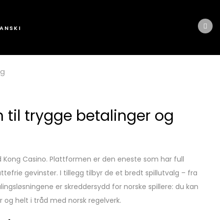
ng
til trygge betalinger og
ed Kong Casino. Plattformen er den eneste som har full
efrie gevinster. I tillegg tilbyr de et bredt spillutvalg – fra
lingsløsningene er skreddersydd for norske spillere: du kan
er og helt i tråd med norsk regelverk.