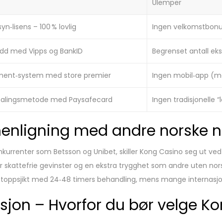
Ulemper
lsyn‑lisens – 100 % lovlig
Ingen velkomstbonus
udd med Vipps og BankID
Begrenset antall eks
ment‑system med store premier
Ingen mobil‑app (me
alingsmetode med Paysafecard
Ingen tradisjonelle “
nligning med andre norske n
konkurrenter som Betsson og Unibet, skiller Kong Casino seg ut ved
r skattefrie gevinster og en ekstra trygghet som andre uten norsk 
 toppsjikt med 24‑48 timers behandling, mens mange internasjon
sjon – Hvorfor du bør velge K