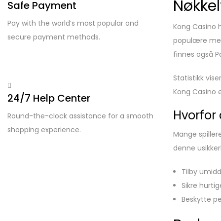
Nøkkel
Safe Payment
Pay with the world’s most popular and
Kong Casino h
secure payment methods.
populære met
finnes også P
Statistikk vis
Kong Casino e
24/7 Help Center
Hvorfor 
Round-the-clock assistance for a smooth
shopping experience.
Mange spillere
denne usikker
Tilby umidd
Sikre hurti
Beskytte p