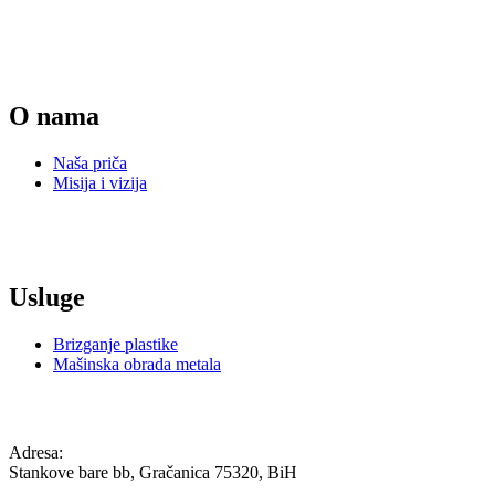
O nama
Naša priča
Misija i vizija
Usluge
Brizganje plastike
Mašinska obrada metala
Adresa:
Stankove bare bb, Gračanica 75320, BiH