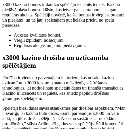
x3000 kazino bonuss ir daudzu spēlētāju iecienīts temats. Kazino
piedāvā plašu bonusu klāstu, kas ietver gan starta bonusus, gan
regulāras akcijas. Spēlētāji novērtē, ka šie bonusi ir viegli saprotami
un pieejami, un tie ļauj spēlētājiem gūt lielāku prieku no spēļu
pieredzes.
Augstas kvalitātes bonusi.
Viegli izpildāmi nosacījumi.
Regulāras akcijas un jauni piedāvājumi.
x3000 kazino drošība un uzticamība
spēlētājiem
Drošība ir viens no galvenajiem faktoriem, kas nosaka kazino
uzticamību. x3000 kazino izmanto mūsdienīgas šifrēšanas
tehnoloģijas, lai nodrošinātu spēlētāju datus un finanšu transakcijas.
Kazino ir licencēts un regulēts, kas sniedz papildu drošības
garantijas spēlētājiem.
Spēlētāji bieži dalās savās atsauksmēs par drošības aspektiem. “Man
ir svarīgi, lai kazino būtu drošs. Esmu pārbaudījis x3000 un varu
teikt, ka jūtos droši spēlējot šeit. Neesmu saskāries ar nekādām
problēmām,” stāsta Artūrs, 29 gadus vecs spēlētājs. Šādi komentāri
rāda, ka spēlētāji novērtē drošību un uzticamību, kas ir būtiski