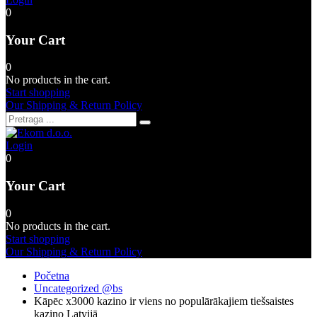
0
Your Cart
0
No products in the cart.
Start shopping
Our Shipping & Return Policy
Login
0
Your Cart
0
No products in the cart.
Start shopping
Our Shipping & Return Policy
Početna
Uncategorized @bs
Kāpēc x3000 kazino ir viens no populārākajiem tiešsaistes
kazino Latvijā