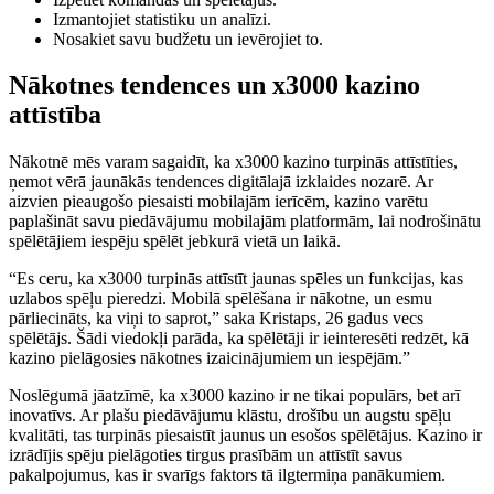
Izmantojiet statistiku un analīzi.
Nosakiet savu budžetu un ievērojiet to.
Nākotnes tendences un x3000 kazino
attīstība
Nākotnē mēs varam sagaidīt, ka x3000 kazino turpinās attīstīties,
ņemot vērā jaunākās tendences digitālajā izklaides nozarē. Ar
aizvien pieaugošo piesaisti mobilajām ierīcēm, kazino varētu
paplašināt savu piedāvājumu mobilajām platformām, lai nodrošinātu
spēlētājiem iespēju spēlēt jebkurā vietā un laikā.
“Es ceru, ka x3000 turpinās attīstīt jaunas spēles un funkcijas, kas
uzlabos spēļu pieredzi. Mobilā spēlēšana ir nākotne, un esmu
pārliecināts, ka viņi to saprot,” saka Kristaps, 26 gadus vecs
spēlētājs. Šādi viedokļi parāda, ka spēlētāji ir ieinteresēti redzēt, kā
kazino pielāgosies nākotnes izaicinājumiem un iespējām.”
Noslēgumā jāatzīmē, ka x3000 kazino ir ne tikai populārs, bet arī
inovatīvs. Ar plašu piedāvājumu klāstu, drošību un augstu spēļu
kvalitāti, tas turpinās piesaistīt jaunus un esošos spēlētājus. Kazino ir
izrādījis spēju pielāgoties tirgus prasībām un attīstīt savus
pakalpojumus, kas ir svarīgs faktors tā ilgtermiņa panākumiem.