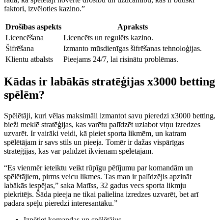
faktori, izvēloties kazino.”
Drošības aspekts
Apraksts
Licencēšana
Licencēts un regulēts kazino.
Šifrēšana
Izmanto mūsdienīgas šifrēšanas tehnoloģijas.
Klientu atbalsts
Pieejams 24/7, lai risinātu problēmas.
Kādas ir labākās stratēģijas x3000 betting
spēlēm?
Spēlētāji, kuri vēlas maksimāli izmantot savu pieredzi x3000 betting,
bieži meklē stratēģijas, kas varētu palīdzēt uzlabot viņu izredzes
uzvarēt. Ir vairāki veidi, kā pieiet sporta likmēm, un katram
spēlētājam ir savs stils un pieeja. Tomēr ir dažas vispārīgas
stratēģijas, kas var palīdzēt ikvienam spēlētājam.
“Es vienmēr ieteiktu veikt rūpīgu pētījumu par komandām un
spēlētājiem, pirms veicu likmes. Tas man ir palīdzējis apzināt
labākās iespējas,” saka Matīss, 32 gadus vecs sporta likmju
piekritējs. Šāda pieeja ne tikai palielina izredzes uzvarēt, bet arī
padara spēļu pieredzi interesantāku.”
Izpētiet komandas un spēlētājus.