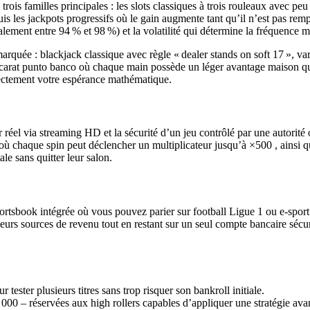
 trois familles principales : les slots classiques à trois rouleaux avec pe
puis les jackpots progressifs où le gain augmente tant qu’il n’est pas 
ment entre 94 % et 98 %) et la volatilité qui détermine la fréquence ma
marquée : blackjack classique avec règle « dealer stands on soft 17 »,
accarat punto banco où chaque main possède un léger avantage maison qu
ectement votre espérance mathématique.​
 réel via streaming HD et la sécurité d’un jeu contrôlé par une autorité
où chaque spin peut déclencher un multiplicateur jusqu’à ×500 , ainsi qu
le sans quitter leur salon.
ortsbook intégrée où vous pouvez parier sur football Ligue 1 ou e‑spor
r leurs sources de revenu tout en restant sur un seul compte bancaire sé
tester plusieurs titres sans trop risquer son bankroll initiale.
000 – réservées aux high rollers capables d’appliquer une stratégie avan