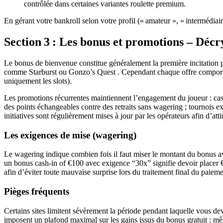
contrôlée dans certaines variantes roulette premium.
En gérant votre bankroll selon votre profil (« amateur », « intermédiai
Section 3 : Les bonus et promotions – Décr
Le bonus de bienvenue constitue généralement la première incitation 
comme Starburst ou Gonzo’s Quest . Cependant chaque offre comporte s
uniquement les slots).
Les promotions récurrentes maintiennent l’engagement du joueur : c
des points échangeables contre des retraits sans wagering ; tournois e
initiatives sont régulièrement mises à jour par les opérateurs afin d’at
Les exigences de mise (wagering)
Le wagering indique combien fois il faut miser le montant du bonus ava
un bonus cash‑in of €100 avec exigence “30x” signifie devoir placer €
afin d’éviter toute mauvaise surprise lors du traitement final du paieme
Pièges fréquents
Certains sites limitent sévèrement la période pendant laquelle vous de
imposent un plafond maximal sur les gains issus du bonus gratuit : mê