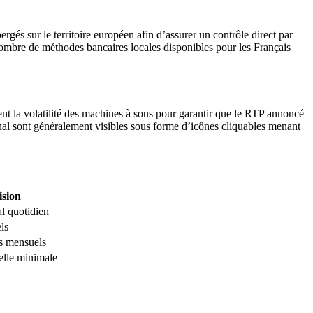
rgés sur le territoire européen afin d’assurer un contrôle direct par
nombre de méthodes bancaires locales disponibles pour les Français
ment la volatilité des machines à sous pour garantir que le RTP annoncé
al sont généralement visibles sous forme d’icônes cliquables menant
ision
l quotidien
ls
s mensuels
elle minimale