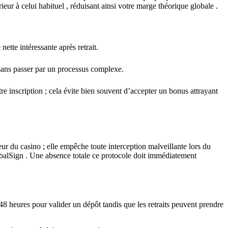
ieur à celui habituel , réduisant ainsi votre marge théorique globale .
ette intéressante après retrait.
 sans passer par un processus complexe.
 inscription ; cela évite bien souvent d’accepter un bonus attrayant
ur du casino ; elle empêche toute interception malveillante lors du
obalSign . Une absence totale ce protocole doit immédiatement
48 heures pour valider un dépôt tandis que les retraits peuvent prendre