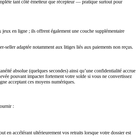
plète tant côté émetteur que récepteur — pratique surtout pour
x jeux en ligne ; ils offrent également une couche supplémentaire
r‑seller adaptée notamment aux litiges liés aux paiements non reçus.
néité absolue (quelques secondes) ainsi qu’une confidentialité accrue
élevée pouvant impacter fortement votre solde si vous ne convertissez
ligne acceptant ces moyens numériques.
ournir :
t en accélérant ultérieurement vos retraits lorsque votre dossier est