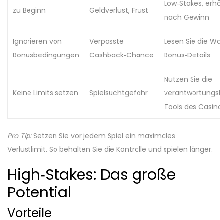
Low‑Stakes, erh
zu Beginn
Geldverlust, Frust
nach Gewinn
Ignorieren von
Verpasste
Lesen Sie die W
Bonusbedingungen
Cashback‑Chance
Bonus‑Details
Nutzen Sie die
Keine Limits setzen
Spielsuchtgefahr
verantwortungs
Tools des Casin
Pro Tip:
Setzen Sie vor jedem Spiel ein maximales
Verlustlimit. So behalten Sie die Kontrolle und spielen länger.
High‑Stakes: Das große
Potential
Vorteile