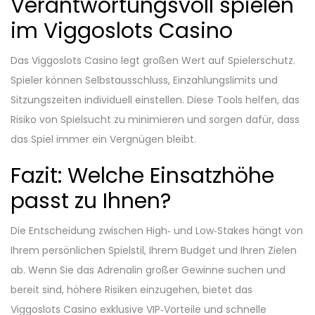
Verantwortungsvoll spielen
im Viggoslots Casino
Das Viggoslots Casino legt großen Wert auf Spielerschutz.
Spieler können Selbstausschluss, Einzahlungslimits und
Sitzungszeiten individuell einstellen. Diese Tools helfen, das
Risiko von Spielsucht zu minimieren und sorgen dafür, dass
das Spiel immer ein Vergnügen bleibt.
Fazit: Welche Einsatzhöhe
passt zu Ihnen?
Die Entscheidung zwischen High‑ und Low‑Stakes hängt von
Ihrem persönlichen Spielstil, Ihrem Budget und Ihren Zielen
ab. Wenn Sie das Adrenalin großer Gewinne suchen und
bereit sind, höhere Risiken einzugehen, bietet das
Viggoslots Casino exklusive VIP‑Vorteile und schnelle