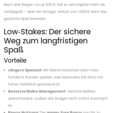
Nach drei Siegen von je 500 € hat er sein Kapital mehr als
verdoppelt – aber ein einziger Verlust von 1.000 € kann das
gesamte Spiel beenden.
Low‑Stakes: Der sichere
Weg zum langfristigen
Spaß
Vorteile
Längere Spielzeit
: Mit kleinen Einsätzen kann man
hunderte Runden spielen, was besonders bei Slots mit
hoher Volatilität spannend ist.
Besseres Risiko‑Management
: Verluste bleiben
überschaubar, sodass das Budget nicht sofort erschöpft
ist.
Bonus‑Nutzung
: Der
wager‑free Bonus
von bis zu