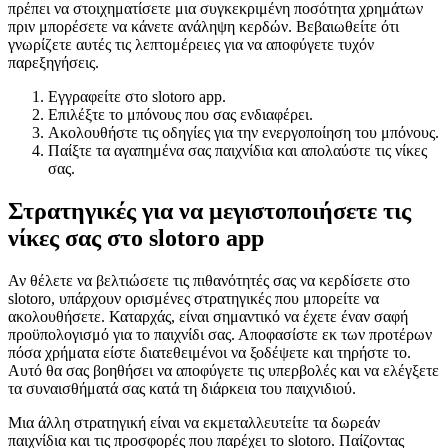
πρέπει να στοιχηματίσετε μια συγκεκριμένη ποσότητα χρημάτων
πριν μπορέσετε να κάνετε ανάληψη κερδών. Βεβαιωθείτε ότι
γνωρίζετε αυτές τις λεπτομέρειες για να αποφύγετε τυχόν
παρεξηγήσεις.
Εγγραφείτε στο slotoro app.
Επιλέξτε το μπόνους που σας ενδιαφέρει.
Ακολουθήστε τις οδηγίες για την ενεργοποίηση του μπόνους.
Παίξτε τα αγαπημένα σας παιχνίδια και απολαύστε τις νίκες
σας.
Στρατηγικές για να μεγιστοποιήσετε τις
νίκες σας στο slotoro app
Αν θέλετε να βελτιώσετε τις πιθανότητές σας να κερδίσετε στο
slotoro, υπάρχουν ορισμένες στρατηγικές που μπορείτε να
ακολουθήσετε. Καταρχάς, είναι σημαντικό να έχετε έναν σαφή
προϋπολογισμό για το παιχνίδι σας. Αποφασίστε εκ των προτέρων
πόσα χρήματα είστε διατεθειμένοι να ξοδέψετε και τηρήστε το.
Αυτό θα σας βοηθήσει να αποφύγετε τις υπερβολές και να ελέγξετε
τα συναισθήματά σας κατά τη διάρκεια του παιχνιδιού.
Μια άλλη στρατηγική είναι να εκμεταλλευτείτε τα δωρεάν
παιχνίδια και τις προσφορές που παρέχει το slotoro. Παίζοντας