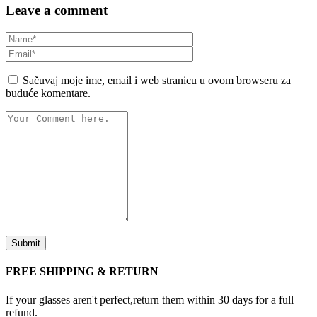
Leave a comment
Sačuvaj moje ime, email i web stranicu u ovom browseru za
buduće komentare.
FREE SHIPPING & RETURN
If your glasses aren't perfect,return them within 30 days for a full
refund.