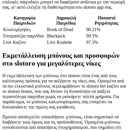
επιλογές παιχνιδιών μπορεί να διαφέρουν ανάλογα με την περιοχή
σας, γι’ αυτό ελέγξτε τη διαθεσιμότητα στο slotoro app σας.
Κατηγορία
Δημοφιλή
Ποσοστό
Παιχνιδιών
Παιχνίδια
Ρητρότητας
Κουλοχέρηδες
Book of Dead
96.21%
Επιτραπέζια παιχνίδια
Blackjack
99.5%
Live Καζίνο
Live Roulette
97.3%
Εκμετάλλευση μπόνους και προσφορών
στο slotoro για μεγαλύτερες νίκες
Η εκμετάλλευση των μπόνους στο slotoro είναι ένας από τους
καλύτερους τρόπους για να αυξήσετε τις νίκες σας. Ορισμένα από
τα πιο ελκυστικά μπόνους περιλαμβάνουν το slotoro bet καζίνο και
το slotoro bonus, που σας δίνουν τη δυνατότητα να παίξετε
περισσότερα παιχνίδια χωρίς να ρισκάρετε πολλά χρήματα. Για
παράδειγμα, το μπόνους καλωσορίσματος σας επιτρέπει να
διπλασιάσετε την πρώτη σας κατάθεση.
Προτού αποδεχτείτε οποιοδήποτε μπόνους, είναι σημαντικό να
διαβάσετε τους όρους και τις προϋποθέσεις. Ορισμένα μπόνους
συνοδεύονται από απαιτήσεις στοιχηματισμού, που σημαίνει ότι