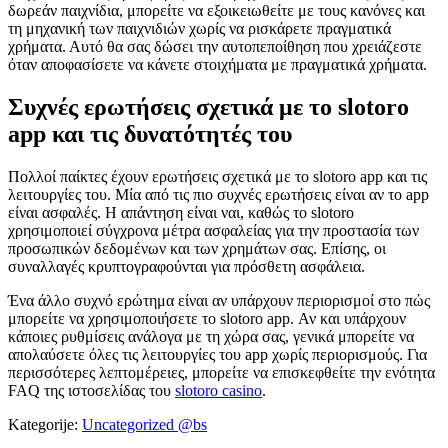
δωρεάν παιχνίδια, μπορείτε να εξοικειωθείτε με τους κανόνες και
τη μηχανική των παιχνιδιών χωρίς να ρισκάρετε πραγματικά
χρήματα. Αυτό θα σας δώσει την αυτοπεποίθηση που χρειάζεστε
όταν αποφασίσετε να κάνετε στοιχήματα με πραγματικά χρήματα.
Συχνές ερωτήσεις σχετικά με το slotoro
app και τις δυνατότητές του
Πολλοί παίκτες έχουν ερωτήσεις σχετικά με το slotoro app και τις
λειτουργίες του. Μία από τις πιο συχνές ερωτήσεις είναι αν το app
είναι ασφαλές. Η απάντηση είναι ναι, καθώς το slotoro
χρησιμοποιεί σύγχρονα μέτρα ασφαλείας για την προστασία των
προσωπικών δεδομένων και των χρημάτων σας. Επίσης, οι
συναλλαγές κρυπτογραφούνται για πρόσθετη ασφάλεια.
Ένα άλλο συχνό ερώτημα είναι αν υπάρχουν περιορισμοί στο πώς
μπορείτε να χρησιμοποιήσετε το slotoro app. Αν και υπάρχουν
κάποιες ρυθμίσεις ανάλογα με τη χώρα σας, γενικά μπορείτε να
απολαύσετε όλες τις λειτουργίες του app χωρίς περιορισμούς. Για
περισσότερες λεπτομέρειες, μπορείτε να επισκεφθείτε την ενότητα
FAQ της ιστοσελίδας του
slotoro casino
.
Kategorije:
Uncategorized @bs