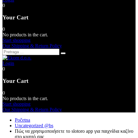
0
Your Cart
0
No products in the cart.
Start shopping
Our Shipping & Return Policy
Login
0
Your Cart
0
No products in the cart.
Start shopping
Our Shipping & Return Policy
Početna
Uncategorized @bs
Πώς να χρησιμοποιήσετε το slotoro app για παιχνίδια καζίνο
στο κινητό σας