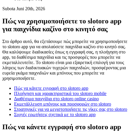
Subota Juni 20th, 2026
Πώς να χρησιμοποιήσετε το slotoro app
για παιχνίδια καζίνο στο κινητό σας
Στο άρθρο αυτό, θα εξετάσουμε πώς μπορείτε να χρησιμοποιήσετε
το slotoro app για να απολαύσετε παιχνίδια καζίνο στο κινητό σας.
Θα καλύψουμε διαδικασίες όπως η εγγραφή σας, η πλοήγηση στο
app, τα διαθέσιμα παιχνίδια και τις προσφορές που μπορείτε να
εκμεταλλευτείτε. Το slotoro είναι μια εξαιρετική επιλογή για τους
λάτρεις των διαδικτυακών τυχερών παιχνιδιών, προσφέροντας μια
ευρεία γκάμα παιχνιδιών και μπόνους που μπορείτε να
χρησιμοποιήσετε.
Πώς να κάνετε εγγραφή στο slotoro app
Πλοήγηση και χαρακτηριστικά του slotoro mobile
Διαθέσιμα παιχνίδια στο slotoro online casino
Εκμετάλλευση μπόνους και προσφορών στο slotoro
Στρατηγικές για να μεγιστοποιήσετε τις νίκες σας στο slotoro
Συχνές ερωτήσεις σχετικά με το slotoro app
Πώς να κάνετε εγγραφή στο slotoro app