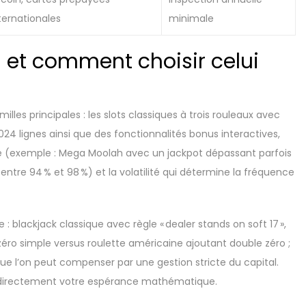
ternationales
minimale
s et comment choisir celui
illes principales : les slots classiques à trois rouleaux avec
024 lignes ainsi que des fonctionnalités bonus interactives,
rté (exemple : Mega Moolah avec un jackpot dépassant parfois
tre 94 % et 98 %) et la volatilité qui détermine la fréquence
 blackjack classique avec règle « dealer stands on soft 17 »,
éro simple versus roulette américaine ajoutant double zéro ;
l’on peut compenser par une gestion stricte du capital.
 directement votre espérance mathématique.​