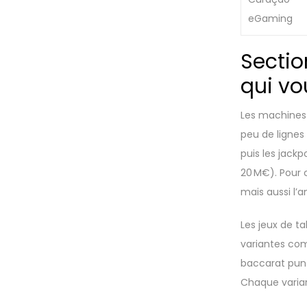
eGaming
Sectio
qui vo
Les machines à
peu de lignes 
puis les jack
20 M€). Pour 
mais aussi l’
Les jeux de t
variantes com
baccarat punt
Chaque varia