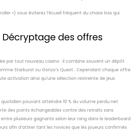
 roller ») vous éviterez l’écueil fréquent du chase loss qui
– Décryptage des offres
ée par tout nouveau casino : il combine souvent un dépôt
 comme Starburst ou Gonzo’s Quest . Cependant chaque offre
 activation ainsi qu’une sélection restreinte de jeux
 quotidien pouvant atteindre 10 % du volume perdu net
te des points échangeables contre des retraits sans
s entre plusieurs gagnants selon leur rang dans le leaderboard
urs afin d’attirer tant les novices que les joueurs confirmés