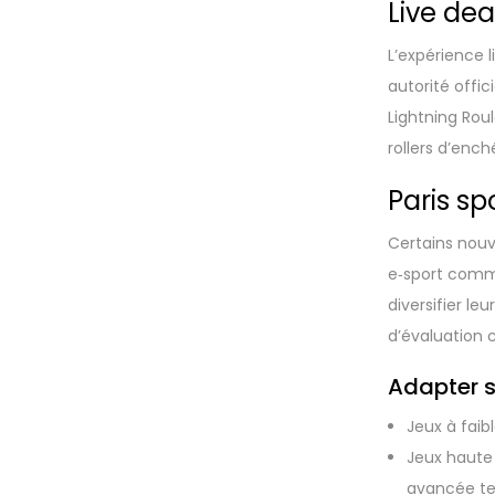
Live dea
L’expérience l
autorité offic
Lightning Rou
rollers d’ench
Paris sp
Certains nouv
e‑sport comme
diversifier l
d’évaluation 
Adapter s
Jeux à faibl
Jeux haute 
avancée tel