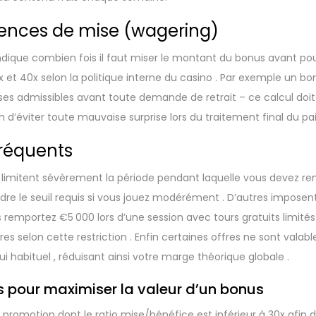
gences de mise (wagering)
ndique combien fois il faut miser le montant du bonus avant pou
x et 40x selon la politique interne du casino . Par exemple un bo
es admissibles avant toute demande de retrait – ce calcul doit 
n d’éviter toute mauvaise surprise lors du traitement final du p
fréquents
s limitent sévèrement la période pendant laquelle vous devez re
indre le seuil requis si vous jouez modérément . D’autres imposen
remportez €5 000 lors d’une session avec tours gratuits limité
es selon cette restriction . Enfin certaines offres ne sont valab
lui habituel , réduisant ainsi votre marge théorique globale .
s pour maximiser la valeur d’un bonus
e promotion dont le ratio mise/bénéfice est inférieur à 30x afin 