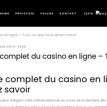
JEZIK:
 NAMA
PROIZVODI
USLUGE
KONTAKT
o en ligne – Tout ce que vous devez savoir
BAR 28TH, 2025
complet du casino en ligne – 
 complet du casino en l
 savoir
s jeux d’argent s’est métamorphosé au cours de la dernière déce