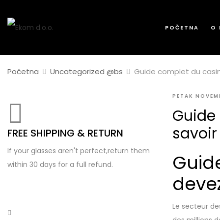
POČETNA
O
Početna
Uncategorized @bs
Guide complet du casin
PETAK NOVEM
Guide 
savoir
FREE SHIPPING & RETURN
If your glasses aren't perfect,return them
Guide
within 30 days for a full refund.
devez
Le secteur de