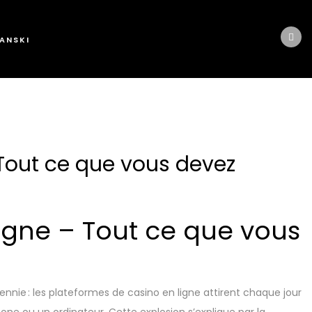
Tout ce que vous devez
igne – Tout ce que vous
nnie : les plateformes de casino en ligne attirent chaque jour