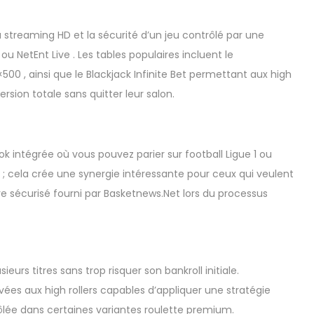
a streaming HD et la sécurité d’un jeu contrôlé par une
u NetEnt Live . Les tables populaires incluent le
00 , ainsi que le Blackjack Infinite Bet permettant aux high
rsion totale sans quitter leur salon.
 intégrée où vous pouvez parier sur football Ligue 1 ou
; cela crée une synergie intéressante pour ceux qui veulent
re sécurisé fourni par Basketnews.Net lors du processus
eurs titres sans trop risquer son bankroll initiale.
ées aux high rollers capables d’appliquer une stratégie
ôlée dans certaines variantes roulette premium.