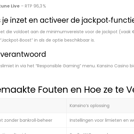
tune Live
– RTP 96,3 %
s je inzet en activeer de jackpot‑functi
zet die voldoet aan de minimumvereiste voor de jackpot (vaak €0
“Jackpot‑Boost” in als de optie beschikbaar is.
l verantwoord
ieslimiet in via het “Responsible Gaming” menu. Kansino Casino b
maakte Fouten en Hoe ze te V
Kansino’s oplossing
et zonder bankroll‑beheer
Instellingen voor limieten en