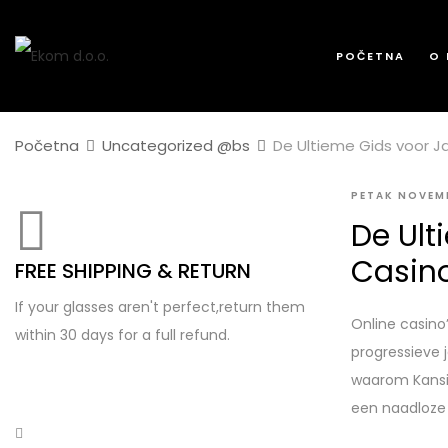
POČETNA
O
Početna
Uncategorized @bs
De Ultieme Gids voor Ja
PETAK NOVEM
De Ult
Casin
FREE SHIPPING & RETURN
If your glasses aren't perfect,return them
Online casino
within 30 days for a full refund.
progressieve j
waarom Kansin
een naadloze 