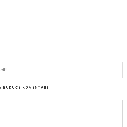
ZA BUDUĆE KOMENTARE.