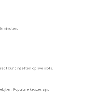
15 minuten.
ect kunt inzetten op live slots.
kijken. Populaire keuzes zijn: