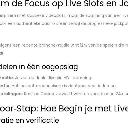
 de Focus op Live Slots en J
beginnen met klassieke videoslots, maar de spanning van een live
voor een authentieke casino‑sfeer, terwijl de progressieve jack
lgens een recente branche‑studie wint 12 % van de spelers die r
ar.
delen in één oogopslag
ractie:
Je ziet de dealer live via HD‑streaming.
ntie:
Het jackpot‑mechanisme is zichtbaar voor iedereen.
betalingen:
Kansino Casino verwerkt winsten vaak binnen 24 uur
oor‑Stap: Hoe Begin je met Liv
ratie en verificatie