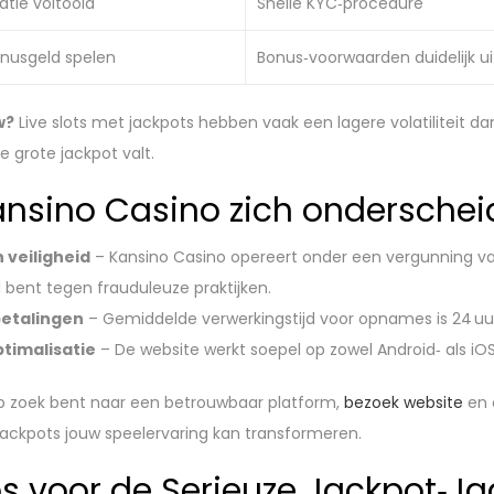
atie voltooid
Snelle KYC‑procedure
onusgeld spelen
Bonus‑voorwaarden duidelijk u
w?
Live slots met jackpots hebben vaak een lagere volatiliteit d
e grote jackpot valt.
nsino Casino zich onderschei
n veiligheid
– Kansino Casino opereert onder een vergunning van
bent tegen frauduleuze praktijken.
betalingen
– Gemiddelde verwerkingstijd voor opnames is 24 uur, 
timalisatie
– De website werkt soepel op zowel Android‑ als iOS‑
p zoek bent naar een betrouwbaar platform,
bezoek website
en 
jackpots jouw speelervaring kan transformeren.
ps voor de Serieuze Jackpot‑Ja