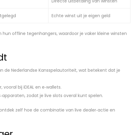
Directe uitbetaling van winsten
itgelegd
Echte winst uit je eigen geld
an hun offline tegenhangers, waardoor je vaker kleine winsten
dt
 de Nederlandse Kansspelautoriteit, wat betekent dat je
vooral bij iDEAL en e‑wallets.
apparaten, zodat je live slots overal kunt spelen.
ontdek zelf hoe de combinatie van live dealer‑actie en
ger