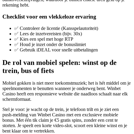
rekening hebt.
Checklist voor een vlekkeloze ervaring
✅ Controleer de licentie (Kansspelautoriteit)
✅ Lees de inzetvereisten (bijv. 30x)
✅ Kies een spel met hoge RTP
✅ Houd je inzet onder de bonuslimiet
✅ Gebruik iDEAL voor snelle uitbetalingen
De rol van mobiel spelen: winst op de
trein, bus of fiets
Mobiel gokken is niet meer toekomstmuziek; het is hét middel om je
speelmomenten te benutten wanneer je onderweg bent. Winbet
Casino heeft een responsieve website die naadloos schaalt naar elk
schermformaat.
Stel je voor: je wacht op de trein, je telefoon trilt en je ziet een
push‑melding van Winbet Casino met een exclusieve mobiele
bonus. Met één tik claim je €5 gratis spins, zonder een cent te
storten. Je speelt een korte video‑slot, scoort een kleine winst en je
bent klaar om te vertrekken.