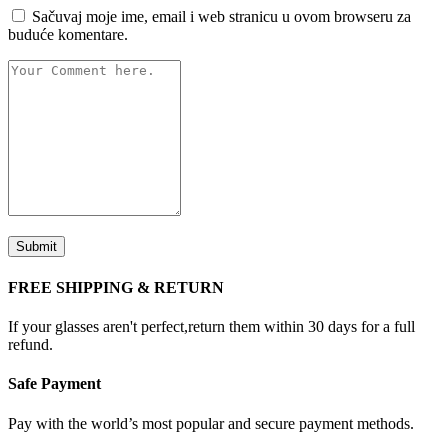
Sačuvaj moje ime, email i web stranicu u ovom browseru za
buduće komentare.
FREE SHIPPING & RETURN
If your glasses aren't perfect,return them within 30 days for a full
refund.
Safe Payment
Pay with the world’s most popular and secure payment methods.