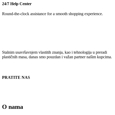
24/7 Help Center
Round-the-clock assistance for a smooth shopping experience.
Stalnim usavršavnjem vlastitih znanja, kao i tehnologija u preradi
plastičnih masa, danas smo pouzdan i važan partner našim kupcima.
PRATITE NAS
O nama