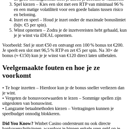
Spel kiezen – Kies een slot met een RTP van minimaal 96 %
en een matige volatiliteit voor een goede balans tussen risico
en beloning.
Inzet en speel – Houd je inzet onder de maximale bonuslimiet
(bijv. €5 per spin).
Winst opnemen – Zodra je de inzetvereisten hebt gehaald, kun
je je winst via iDEAL opnemen.
Voorbeeld: Stel je stort €50 en ontvangt een 100 % bonus tot €200.
Je speelt een slot met 96,5 % RTP en zet €5 per spin. Na 30× de
bonus (≈ €150) kun je je winst van €120 direct laten uitbetalen.
Veelgemaakte fouten en hoe je ze
voorkomt
• Te hoge inzetten – Hierdoor kun je de bonus sneller verliezen dan
je wint.
• Vergeten de bonusvoorwaarden te lezen – Sommige spellen zijn
uitgesloten van bonuswinst.
• Langzame betaalmethoden kiezen – Vertragingen kunnen je
speelbudget onnodig blokkeren.
Did You Know?
Winbet Casino ondersteunt nu ook directe
bankoverschrijvingen, waardoor je binnen enkele uren geld op je