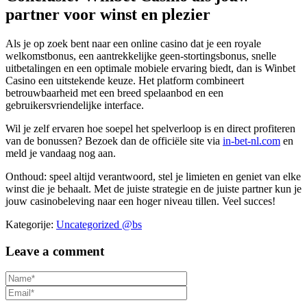
partner voor winst en plezier
Als je op zoek bent naar een online casino dat je een royale
welkomstbonus, een aantrekkelijke geen‑stortingsbonus, snelle
uitbetalingen en een optimale mobiele ervaring biedt, dan is Winbet
Casino een uitstekende keuze. Het platform combineert
betrouwbaarheid met een breed spelaanbod en een
gebruikersvriendelijke interface.
Wil je zelf ervaren hoe soepel het spelverloop is en direct profiteren
van de bonussen? Bezoek dan de officiële site via
in‑bet‑nl.com
en
meld je vandaag nog aan.
Onthoud: speel altijd verantwoord, stel je limieten en geniet van elke
winst die je behaalt. Met de juiste strategie en de juiste partner kun je
jouw casinobeleving naar een hoger niveau tillen. Veel succes!
Kategorije:
Uncategorized @bs
Leave a comment