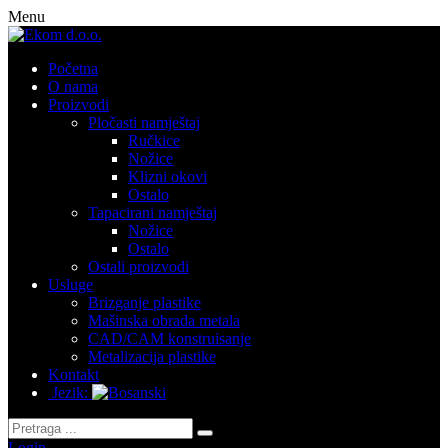
Menu
Početna
O nama
Proizvodi
Pločasti namještaj
Ručkice
Nožice
Klizni okovi
Ostalo
Tapacirani namještaj
Nožice
Ostalo
Ostali proizvodi
Usluge
Brizganje plastike
Mašinska obrada metala
CAD/CAM konstruisanje
Metalizacija plastike
Kontakt
Jezik:
Login