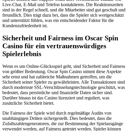
Live-Chat, E-Mail und Telefon kontaktieren. Die Reaktionszeiten
sind in der Regel schnell, und die Mitarbeiter sind gut geschult und
freundlich. Dies trägt dazu bei, dass die Spieler sich wertgeschätzt
und unterstützt fühlen, was ein entscheidender Faktor für die
Kundenzufriedenheit ist.
Sicherheit und Fairness im Oscar Spin
Casino für ein vertrauenswürdiges
Spielerlebnis
Wenn es um Online-Glücksspiel geht, sind Sicherheit und Fairness
von größter Bedeutung. Oscar Spin Casino nimmt diese Aspekte
sehr ernst und hat zahlreiche Maßnahmen getroffen, um die
Sicherheit seiner Spieler zu gewährleisten. Alle Transaktionen sind
durch modernste SSL-Verschlüsselungstechnologie geschützt, was
bedeutet, dass persönliche und finanzielle Daten sicher sind.
Darüber hinaus ist das Casino lizenziert und reguliert, was
zusätzliche Sicherheit bietet.
Die Fairness der Spiele wird durch regelmäßige Audits von
unabhängigen Dritten sichergestellt. Dies bedeutet, dass die
Zufallszahlengeneratoren, die zur Bestimmung der Spielausgänge
verwendet werden, auf Fairness getestet werden. Spieler können