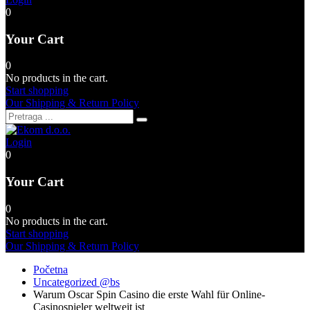
0
Your Cart
0
No products in the cart.
Start shopping
Our Shipping & Return Policy
Login
0
Your Cart
0
No products in the cart.
Start shopping
Our Shipping & Return Policy
Početna
Uncategorized @bs
Warum Oscar Spin Casino die erste Wahl für Online-
Casinospieler weltweit ist