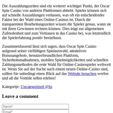
Die Auszahlungszeiten sind ein weiterer wichtiger Punkt, der Oscar
Spin Casino von anderen Plattformen abhebt. Spieler können sich
auf schnelle Auszahlungen verlassen, was oft ein entscheidender
Faktor bei der Wahl eines Online-Casinos ist. Durch die
transparenten Bearbeitungszeiten wissen die Spieler genau, wann sie
mit ihren Gewinnen rechnen können. Dies trägt zur allgemeinen
Zufriedenheit und zum Vertrauen in das Casino bei, was letztendlich
die Spielerfahrung positiv beeinflusst.
Zusammenfassend lässt sich sagen, dass Oscar Spin Casino
aufgrund seiner vielfältigen Spielauswahl, attraktiven
Bonusangebote, benutzerfreundlichen Plattform,
Sicherheitsmaßnahmen, mobilen Spielmöglichkeiten und schnellen
Zahlungsmethoden die erste Wahl für Online-Casinospieler weltweit
ist. Wenn Sie auf der Suche nach einem neuen Online-Casino sind,
sollten Sie unbedingt einen Blick auf das
Website besuchen
werfen
und all die Vorteile selbst erleben!
Kategorije:
Uncategorized @bs
Leave a comment