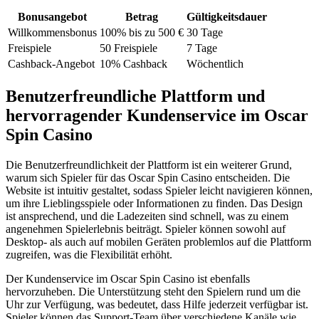
Bonusangebot
Betrag
Gültigkeitsdauer
Willkommensbonus
100% bis zu 500 €
30 Tage
Freispiele
50 Freispiele
7 Tage
Cashback-Angebot
10% Cashback
Wöchentlich
Benutzerfreundliche Plattform und
hervorragender Kundenservice im Oscar
Spin Casino
Die Benutzerfreundlichkeit der Plattform ist ein weiterer Grund,
warum sich Spieler für das Oscar Spin Casino entscheiden. Die
Website ist intuitiv gestaltet, sodass Spieler leicht navigieren können,
um ihre Lieblingsspiele oder Informationen zu finden. Das Design
ist ansprechend, und die Ladezeiten sind schnell, was zu einem
angenehmen Spielerlebnis beiträgt. Spieler können sowohl auf
Desktop- als auch auf mobilen Geräten problemlos auf die Plattform
zugreifen, was die Flexibilität erhöht.
Der Kundenservice im Oscar Spin Casino ist ebenfalls
hervorzuheben. Die Unterstützung steht den Spielern rund um die
Uhr zur Verfügung, was bedeutet, dass Hilfe jederzeit verfügbar ist.
Spieler können das Support-Team über verschiedene Kanäle wie