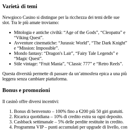
Varietà di temi
Newgioco Casino si distingue per la ricchezza dei temi delle sue
slot. Tra le più amate troviamo:
Mitologia e antiche civiltà: “Age of the Gods”, “Cleopatra” e
“Viking Quest”.
Avventure cinematiche: “Jurassic World”, “The Dark Knight”
e “Mission: Impossible”.
Mondo fantasy: “Dragon's Lair”, “Fairy Tale Legends” e
“Magic Quest”.
Stile vintage: “Fruit Mania”, “Classic 777” e “Retro Reels”.
Questa diversità permette di passare da un’atmosfera epica a una più
leggera senza cambiare piattaforma.
Bonus e promozioni
Il casinò offre diversi incentivi:
Bonus di benvenuto – 100% fino a €200 più 50 giri gratuiti.
Ricarica quotidiana – 10% di credito extra su ogni deposito.
Cashback settimanale – 5% delle perdite restituite in credito.
Programma VIP – punti accumulati per upgrade di livello, con