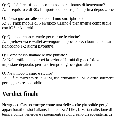
Q: Qual è il requisito di scommessa per il bonus di benvenuto?
A: Il requisito è di 30x l’importo del bonus più la prima deposizione.
Q: Posso giocare alle slot con il mio smartphone?
A: Sì, l’app mobile di Newgioco Casino è pienamente compatibile
con iOS e Android.
Q: Quanto tempo ci vuole per ritirare le vincite?
A: I prelievi via e‑wallet avvengono in poche ore; i bonifici bancari
richiedono 1‑2 giorni lavorativi.
Q: Come posso limitare le mie puntate?
A: Nel profilo utente trovi la sezione “Limiti di gioco” dove
impostare deposito, perdita e tempo di gioco giornalieri.
Q: Newgioco Casino è sicuro?
A: Sì, è autorizzato dall’ADM, usa crittografia SSL e offre strumenti
per il gioco responsabile.
Verdict finale
Newgioco Casino emerge come una delle scelte più solide per gli
appassionati di slot italiane. La licenza ADM, la vasta collezione di
temi, i bonus generosi e i pagamenti rapidi creano un ecosistema di