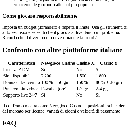
velocemente giocando alle slot più popolari.
Come giocare responsabilmente
Imposta un budget giornaliero e rispetta il limite. Usa gli strumenti di
auto‑esclusione se senti che il gioco sta diventando un problema.
Ricorda che il divertimento deve rimanere la priorità.
Confronto con altre piattaforme italiane
Caratteristica
Newgioco Casino
Casinò X
Casinò Y
Licenza ADM
Sì
No
Sì
Slot disponibili
2 200+
1 500
1 800
Bonus di benvenuto
100 % + 50 giri
150 %
80 % + 30 giri
Prelievo più veloce
E‑wallet (ore)
1‑3 gg
2‑4 gg
Supporto live 24/7
Sì
No
Sì
Il confronto mostra come Newgioco Casino si posizioni tra i leader
del mercato per licenza, varietà di giochi e velocità di pagamento.
FAQ