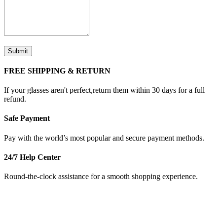
FREE SHIPPING & RETURN
If your glasses aren't perfect,return them within 30 days for a full
refund.
Safe Payment
Pay with the world’s most popular and secure payment methods.
24/7 Help Center
Round-the-clock assistance for a smooth shopping experience.