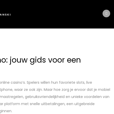
no: jouw gids voor een
ne casino’s. Spelers willen hun favoriete slots, live
one, waar ze ook zijn. Maar hoe zorg je ervoor dat je mobiel
ingsmaatregelen, gebruiksvriendelijkheid en unieke voordelen van
r platform met snelle uitbetalingen, een uitgebreide
ginnen.