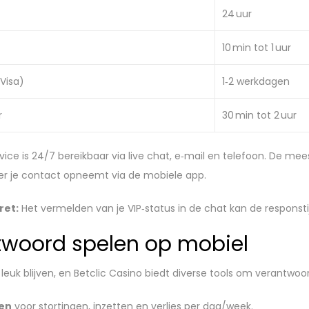
24 uur
10 min tot 1 uur
Visa)
1‑2 werkdagen
r
30 min tot 2 uur
vice is 24/7 bereikbaar via live chat, e‑mail en telefoon. De 
er je contact opneemt via de mobiele app.
ret:
Het vermelden van je VIP‑status in de chat kan de responstijd
twoord spelen op mobiel
euk blijven, en Betclic Casino biedt diverse tools om verantwoo
ten
voor stortingen, inzetten en verlies per dag/week.