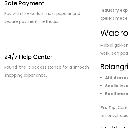
Safe Payment
Industry exp
Pay with the world’s most popular and
spelers met e
secure payment methods.
Waaro
Mobiel gokken 
werk, een paa
24/7 Help Center
Belangri
Round-the-clock assistance for a smooth
shopping experience.
Altijd en 
Snelle in
Realtime s
Pro Tip:
Contr
tot onvoltoo