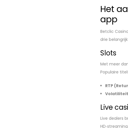
Het aa
app
Betclic Casin
drie belangri
Slots
Met meer dan 
Populaire tit
RTP (Retur
Volatilitei
Live cas
Live dealers 
HD‑streaming 