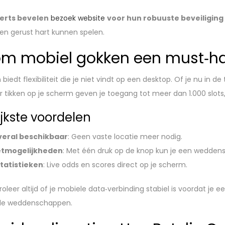
erts bevelen
bezoek website
voor hun robuuste beveiliging
en gerust hart kunnen spelen.
m mobiel gokken een must‑ha
biedt flexibiliteit die je niet vindt op een desktop. Of je nu in d
r tikken op je scherm geven je toegang tot meer dan 1.000 slots
jkste voordelen
overal beschikbaar
: Geen vaste locatie meer nodig.
zetmogelijkheden
: Met één druk op de knop kun je een wedden
tatistieken
: Live odds en scores direct op je scherm.
oleer altijd of je mobiele data‑verbinding stabiel is voordat je e
ide weddenschappen.