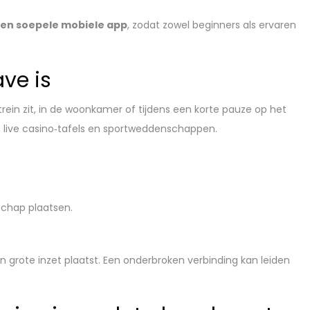
 en soepele mobiele app
, zodat zowel beginners als ervaren
ve is
e trein zit, in de woonkamer of tijdens een korte pauze op het
, live casino‑tafels en sportweddenschappen.
schap plaatsen.
en grote inzet plaatst. Een onderbroken verbinding kan leiden