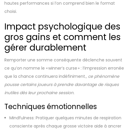
hautes performances si l’on comprend bien le format
choisi.
Impact psychologique des
gros gains et comment les
gérer durablement
Remporter une somme conséquente déclenche souvent
ce qu’on nomme le « winner’s curse » : l’impression erronée
que la chance continuera indéfiniment.
, ce phénomène
pousse certains joueurs à prendre davantage de risques
inutiles dès leur prochaine session.
Techniques émotionnelles
Mindfulness: Pratiquer quelques minutes de respiration
consciente après chaque grosse victoire aide à ancrer