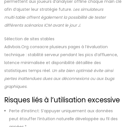
permettent aux joueurs d’analyser offline chaque main clé
afin d’ajuster leur stratégie future.
Les simulateurs
multi‑table offrent également la possibilité de tester
différents scénarios ICM avant le jour J.
Sélection de sites stables
Adivbois.Org consacre plusieurs pages à l’évaluation
technique : stabilité serveur pendant les pics d’affluence,
latence minimalisée et disponibilité détaillée des
statistiques temps réel.
Un site bien optimisé évite ainsi
pertes inattendues dues aux déconnexions ou aux bugs
graphiques.
Risques liés à l’utilisation excessive
Perte d’instinct: S’appuyer uniquement aux données
peut étouffer l’intuition naturelle développée au fil des
années.*