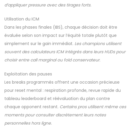
d’appliquer pressure avec des tirages forts.
Utilisation du ICM
Dans les phases finales (IBS), chaque décision doit être
évaluée selon son impact sur l’équité totale plutôt que
simplement sur le gain immédiat.
Les champions utilisent
souvent des calculateurs ICM intégrés dans leurs HUDs pour
choisir entre call marginal ou fold conservateur.
Exploitation des pauses
Les breaks programmés offrent une occasion précieuse
pour reset mental : respiration profonde, revue rapide du
tableau leaderboard et réévaluation du plan contre
chaque opponent restant.
Certains pros utilisent même ces
moments pour consulter discrètement leurs notes
personnelles hors ligne.