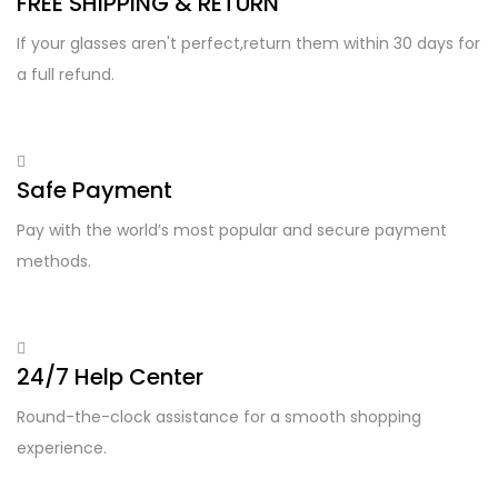
FREE SHIPPING & RETURN
If your glasses aren't perfect,return them within 30 days for
a full refund.
Safe Payment
Pay with the world’s most popular and secure payment
methods.
24/7 Help Center
Round-the-clock assistance for a smooth shopping
experience.