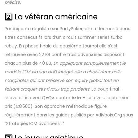
précise.
2️⃣ La vétéran américaine
Participante régulière sur PartyPoker, elle a décroché deux
titres consécutifs lors d’un circuit summer series turbo
rebuy.​ En phase finale du deuxième tournoi elle s’est
retrouvée avec 22 BB contre trois adversaires disposant
chacun plus de 40 BB.
En appliquant scrupuleusement le
modèle ICM via son HUD intégré elle a choisi deux calls
marginales qui ont préservé son equity global tout en
faisant craquer ses rivaux trop prudents.
Le coup final –
shove all‐in avec Q♥Q♣ contre A♠A♦ – lui a valu le premier
prix (€8 500). Son approche méthodique figure
régulièrement dans les guides publiés par Adivbois.Org sous
“Stratégies ICM avancées”.*