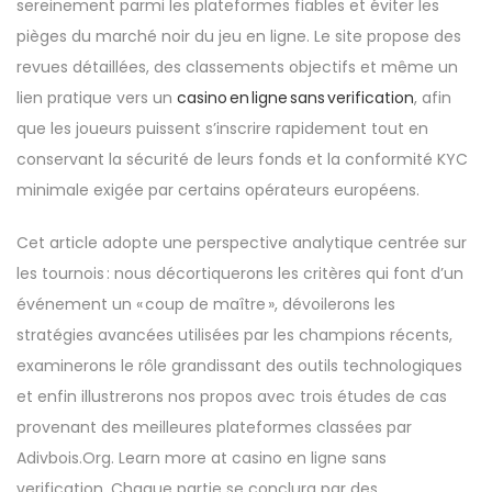
sereinement parmi les plateformes fiables et éviter les
pièges du marché noir du jeu en ligne. Le site propose des
revues détaillées, des classements objectifs et même un
lien pratique vers un
casino en ligne sans verification
, afin
que les joueurs puissent s’inscrire rapidement tout en
conservant la sécurité de leurs fonds et la conformité KYC
minimale exigée par certains opérateurs européens.
Cet article adopte une perspective analytique centrée sur
les tournois : nous décortiquerons les critères qui font d’un
événement un « coup de maître », dévoilerons les
stratégies avancées utilisées par les champions récents,
examinerons le rôle grandissant des outils technologiques
et enfin illustrerons nos propos avec trois études de cas
provenant des meilleures plateformes classées par
Adivbois.Org. Learn more at casino en ligne sans
verification. Chaque partie se conclura par des