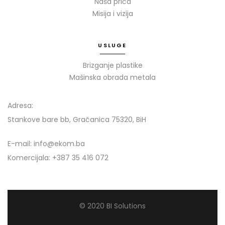
Naša priča
Misija i vizija
USLUGE
Brizganje plastike
Mašinska obrada metala
Adresa:
Stankove bare bb, Gračanica 75320, BiH
E-mail: info@ekom.ba
Komercijala: +387 35 416 072
© 2020 BI Solutions