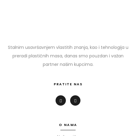
Stalnim usavršavnjem vlastitih znanja, kao i tehnologija u
preradi plastičnih masa, danas smo pouzdan i važan
partner našim kupcima.
PRATITE NAS
O NAMA