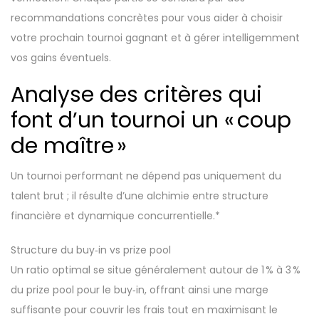
recommandations concrètes pour vous aider à choisir
votre prochain tournoi gagnant et à gérer intelligemment
vos gains éventuels.
Analyse des critères qui
font d’un tournoi un « coup
de maître »
Un tournoi performant ne dépend pas uniquement du
talent brut ; il résulte d’une alchimie entre structure
financière et dynamique concurrentielle.*
Structure du buy‑in vs prize pool
Un ratio optimal se situe généralement autour de 1 % à 3 %
du prize pool pour le buy‑in, offrant ainsi une marge
suffisante pour couvrir les frais tout en maximisant le