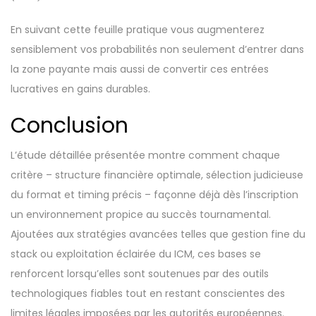
En suivant cette feuille pratique vous augmenterez
sensiblement vos probabilités non seulement d’entrer dans
la zone payante mais aussi de convertir ces entrées
lucratives en gains durables.
Conclusion
L’étude détaillée présentée montre comment chaque
critère – structure financière optimale, sélection judicieuse
du format et timing précis – façonne déjà dès l’inscription
un environnement propice au succès tournamental.
Ajoutées aux stratégies avancées telles que gestion fine du
stack ou exploitation éclairée du ICM, ces bases se
renforcent lorsqu’elles sont soutenues par des outils
technologiques fiables tout en restant conscientes des
limites légales imposées par les autorités européennes.