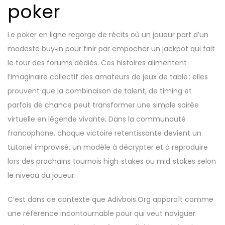
poker
Le poker en ligne regorge de récits où un joueur part d’un
modest​e buy‑in pour finir par empocher un jackpot qui fait
le tour des forums dédiés. Ces histoires alimentent
l’imaginaire collectif des amateurs de jeux de table : elles
prouvent que la combinaison de talent, de timing et
parfois de chance peut transformer une simple soirée
virtuelle en légende vivante. Dans la communauté
francophone, chaque victoire retentissante devient un
tutoriel improvisé, un modèle à décrypter et à reproduire
lors des prochains tournois high‑stakes ou mid‑stakes selon
le niveau du joueur.
C’est dans ce contexte que Adivbois.Org apparaît comme
une référence incontournable pour qui veut naviguer