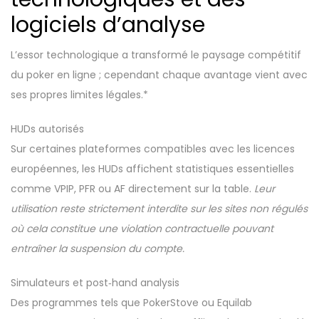
logiciels d’analyse
L’essor technologique a transformé le paysage compétitif
du poker en ligne ; cependant chaque avantage vient avec
ses propres limites légales.*
HUDs autorisés
Sur certaines plateformes compatibles avec les licences
européennes, les HUDs affichent statistiques essentielles
comme VPIP, PFR ou AF directement sur la table.
Leur
utilisation reste strictement interdite sur les sites non régulés
où cela constitue une violation contractuelle pouvant
entraîner la suspension du compte.
Simulateurs et post‑hand analysis
Des programmes tels que PokerStove ou Equilab