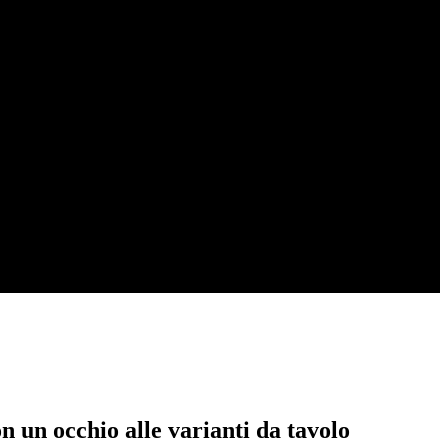
on un occhio alle varianti da tavolo