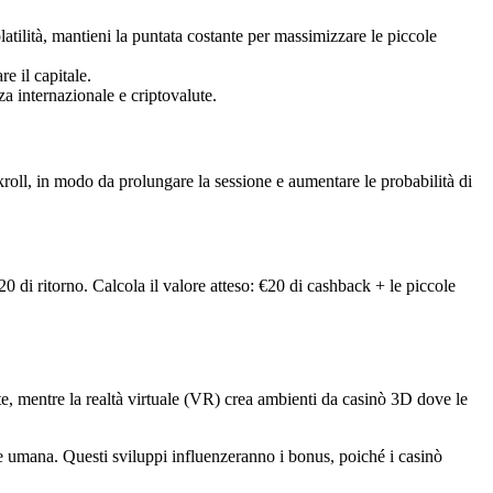
volatilità, mantieni la puntata costante per massimizzare le piccole
e il capitale.
za internazionale e criptovalute.
nkroll, in modo da prolungare la sessione e aumentare le probabilità di
 di ritorno. Calcola il valore atteso: €20 di cashback + le piccole
e, mentre la realtà virtuale (VR) crea ambienti da casinò 3D dove le
one umana. Questi sviluppi influenzeranno i bonus, poiché i casinò