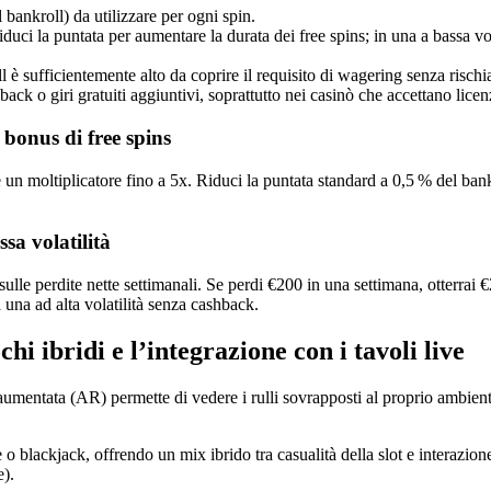
 bankroll) da utilizzare per ogni spin.
, riduci la puntata per aumentare la durata dei free spins; in una a bassa 
l è sufficientemente alto da coprire il requisito di wagering senza rischiar
ack o giri gratuiti aggiuntivi, soprattutto nei casinò che accettano licen
 bonus di free spins
 e un moltiplicatore fino a 5x. Riduci la puntata standard a 0,5 % del ba
sa volatilità
e perdite nette settimanali. Se perdi €200 in una settimana, otterrai €20
a una ad alta volatilità senza cashback.
chi ibridi e l’integrazione con i tavoli live
umentata (AR) permette di vedere i rulli sovrapposti al proprio ambient
e o blackjack, offrendo un mix ibrido tra casualità della slot e interazi
e).