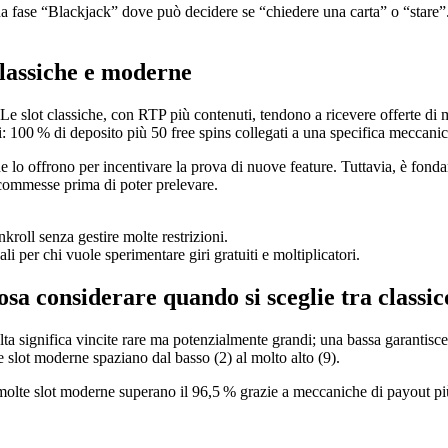
una fase “Blackjack” dove può decidere se “chiedere una carta” o “stare”.
classiche e moderne
e slot classiche, con RTP più contenuti, tendono a ricevere offerte di ma
i: 100 % di deposito più 50 free spins collegati a una specifica meccani
ne lo offrono per incentivare la prova di nuove feature. Tuttavia, è fond
 scommesse prima di poter prelevare.
kroll senza gestire molte restrizioni.
i per chi vuole sperimentare giri gratuiti e moltiplicatori.
 cosa considerare quando si sceglie tra class
à alta significa vincite rare ma potenzialmente grandi; una bassa garantisce
e slot moderne spaziano dal basso (2) al molto alto (9).
e molte slot moderne superano il 96,5 % grazie a meccaniche di payout p