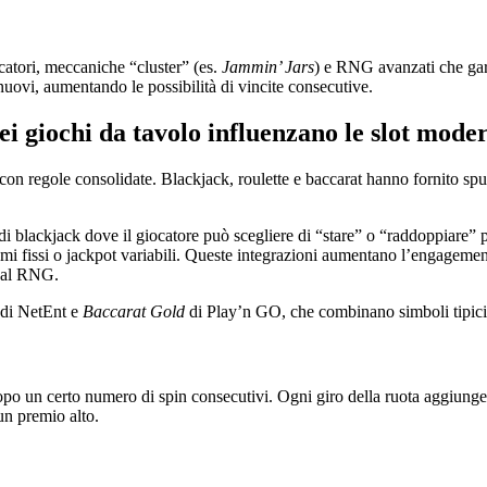
catori, meccaniche “cluster” (es.
Jammin’ Jars
) e RNG avanzati che gara
uovi, aumentando le possibilità di vincite consecutive.
dei giochi da tavolo influenzano le slot mode
ori con regole consolidate. Blackjack, roulette e baccarat hanno fornito s
 blackjack dove il giocatore può scegliere di “stare” o “raddoppiare” p
i fissi o jackpot variabili. Queste integrazioni aumentano l’engagement 
 dal RNG.
di NetEnt e
Baccarat Gold
di Play’n GO, che combinano simboli tipici de
dopo un certo numero di spin consecutivi. Ogni giro della ruota aggiunge
un premio alto.