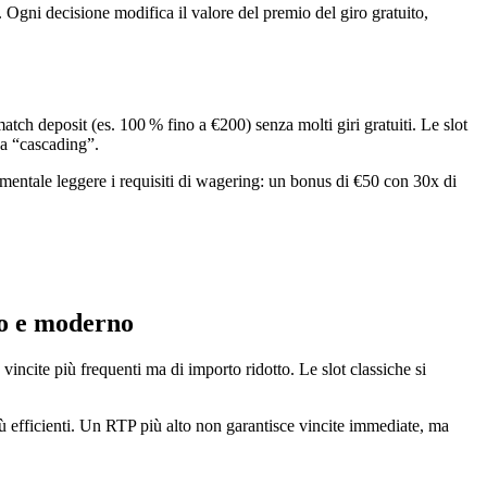
 Ogni decisione modifica il valore del premio del giro gratuito,
tch deposit (es. 100 % fino a €200) senza molti giri gratuiti. Le slot
ca “cascading”.
amentale leggere i requisiti di wagering: un bonus di €50 con 30x di
ico e moderno
 vincite più frequenti ma di importo ridotto. Le slot classiche si
iù efficienti. Un RTP più alto non garantisce vincite immediate, ma