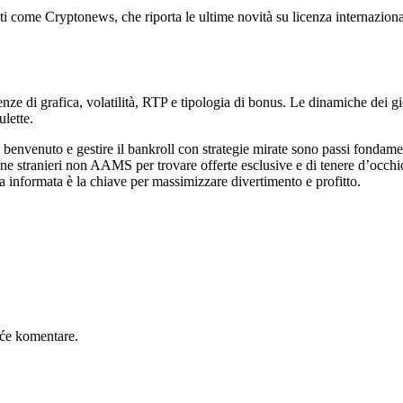
i come Cryptonews, che riporta le ultime novità su licenza internaziona
ze di grafica, volatilità, RTP e tipologia di bonus. Le dinamiche dei gi
ulette.
 benvenuto e gestire il bankroll con strategie mirate sono passi fondamen
online stranieri non AAMS per trovare offerte esclusive e di tenere d’occh
a informata è la chiave per massimizzare divertimento e profitto.
će komentare.