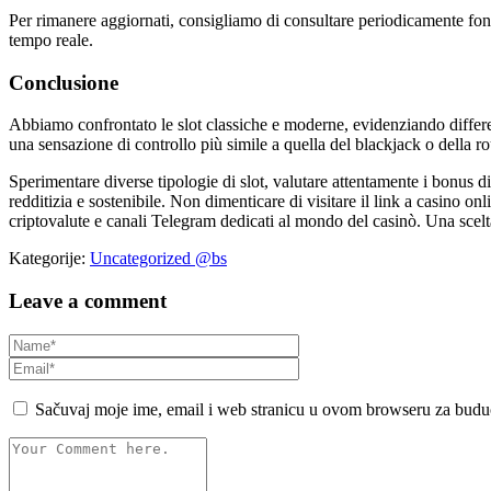
Per rimanere aggiornati, consigliamo di consultare periodicamente font
tempo reale.
Conclusione
Abbiamo confrontato le slot classiche e moderne, evidenziando differen
una sensazione di controllo più simile a quella del blackjack o della ro
Sperimentare diverse tipologie di slot, valutare attentamente i bonus di
redditizia e sostenibile. Non dimenticare di visitare il link a casino 
criptovalute e canali Telegram dedicati al mondo del casinò. Una scelt
Kategorije:
Uncategorized @bs
Leave a comment
Sačuvaj moje ime, email i web stranicu u ovom browseru za budu