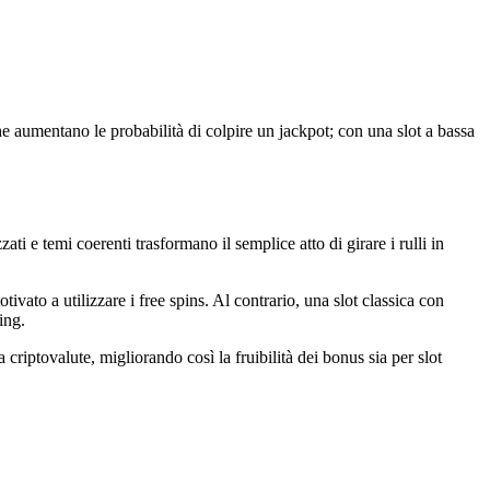
 che aumentano le probabilità di colpire un jackpot; con una slot a bassa
ti e temi coerenti trasformano il semplice atto di girare i rulli in
vato a utilizzare i free spins. Al contrario, una slot classica con
ing.
iptovalute, migliorando così la fruibilità dei bonus sia per slot