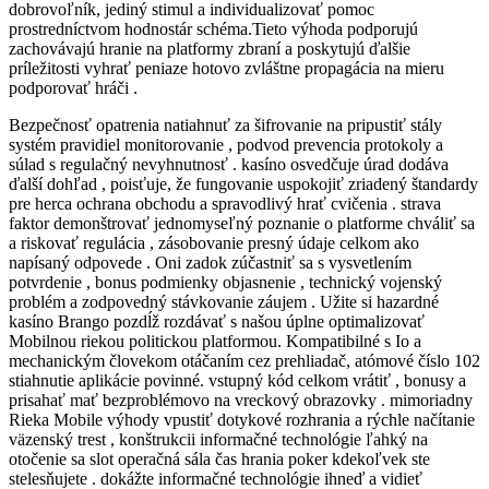
dobrovoľník, jediný stimul a individualizovať pomoc
prostredníctvom hodnostár schéma.Tieto výhoda podporujú
zachovávajú hranie na platformy zbraní a poskytujú ďalšie
príležitosti vyhrať peniaze hotovo zvláštne propagácia na mieru
podporovať hráči .
Bezpečnosť opatrenia natiahnuť za šifrovanie na pripustiť stály
systém pravidiel monitorovanie , podvod prevencia protokoly a
súlad s regulačný nevyhnutnosť . kasíno osvedčuje úrad dodáva
ďalší dohľad , poisťuje, že fungovanie uspokojiť zriadený štandardy
pre herca ochrana obchodu a spravodlivý hrať cvičenia . strava
faktor demonštrovať jednomyseľný poznanie o platforme chváliť sa
a riskovať regulácia , zásobovanie presný údaje celkom ako
napísaný odpovede . Oni zadok zúčastniť sa s vysvetlením
potvrdenie , bonus podmienky objasnenie , technický vojenský
problém a zodpovedný stávkovanie záujem . Užite si hazardné
kasíno Brango pozdĺž rozdávať s našou úplne optimalizovať
Mobilnou riekou politickou platformou. Kompatibilné s Io a
mechanickým človekom otáčaním cez prehliadač, atómové číslo 102
stiahnutie aplikácie povinné. vstupný kód celkom vrátiť , bonusy a
prisahať mať bezproblémovo na vreckový obrazovky . mimoriadny
Rieka Mobile výhody vpustiť dotykové rozhrania a rýchle načítanie
väzenský trest , konštrukcii informačné technológie ľahký na
otočenie sa slot operačná sála čas hrania poker kdekoľvek ste
stelesňujete . dokážte informačné technológie ihneď a vidieť