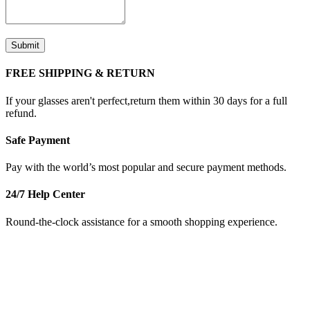
FREE SHIPPING & RETURN
If your glasses aren't perfect,return them within 30 days for a full
refund.
Safe Payment
Pay with the world’s most popular and secure payment methods.
24/7 Help Center
Round-the-clock assistance for a smooth shopping experience.