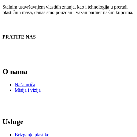
Stalnim usavršavnjem vlastitih znanja, kao i tehnologija u preradi
plastičnih masa, danas smo pouzdan i važan partner našim kupcima.
PRATITE NAS
O nama
Naša priča
Misija i vizija
Usluge
Brizganje plastike