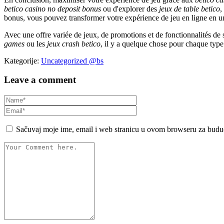
betico casino no deposit bonus
ou d'explorer des
jeux de table betico
,
bonus, vous pouvez transformer votre expérience de jeu en ligne en un
Avec une offre variée de jeux, de promotions et de fonctionnalités de
games
ou les
jeux crash betico
, il y a quelque chose pour chaque type
Kategorije:
Uncategorized @bs
Leave a comment
Sačuvaj moje ime, email i web stranicu u ovom browseru za budu