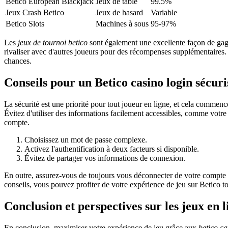
Betico European Blackjack
Jeux de table
99.5%
Jeux Crash Betico
Jeux de hasard
Variable
Betico Slots
Machines à sous
95-97%
Les
jeux de tournoi betico
sont également une excellente façon de gagn
rivaliser avec d'autres joueurs pour des récompenses supplémentaires. U
chances.
Conseils pour un Betico casino login sécuri
La sécurité est une priorité pour tout joueur en ligne, et cela commen
Évitez d'utiliser des informations facilement accessibles, comme votre
compte.
Choisissez un mot de passe complexe.
Activez l'authentification à deux facteurs si disponible.
Évitez de partager vos informations de connexion.
En outre, assurez-vous de toujours vous déconnecter de votre compte l
conseils, vous pouvez profiter de votre expérience de jeu sur Betico t
Conclusion et perspectives sur les jeux en 
En conclusion, maximiser votre expérience de jeu grâce aux
betico c