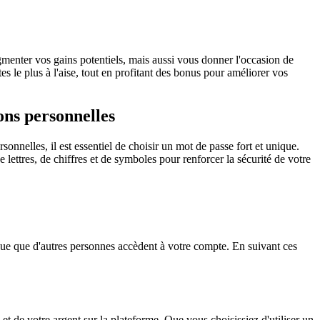
gmenter vos gains potentiels, mais aussi vous donner l'occasion de
s le plus à l'aise, tout en profitant des bonus pour améliorer vos
ons personnelles
onnelles, il est essentiel de choisir un mot de passe fort et unique.
ettres, de chiffres et de symboles pour renforcer la sécurité de votre
sque que d'autres personnes accèdent à votre compte. En suivant ces
s et de votre argent sur la plateforme. Que vous choisissiez d'utiliser un