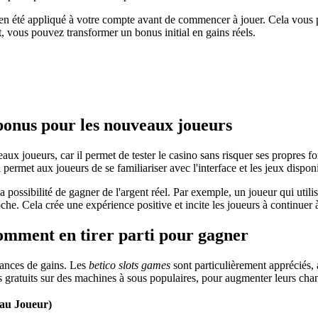
 bien été appliqué à votre compte avant de commencer à jouer. Cela vous
, vous pouvez transformer un bonus initial en gains réels.
 bonus pour les nouveaux joueurs
eaux joueurs, car il permet de tester le casino sans risquer ses propres 
a permet aux joueurs de se familiariser avec l'interface et les jeux dispo
 la possibilité de gagner de l'argent réel. Par exemple, un joueur qui ut
che. Cela crée une expérience positive et incite les joueurs à continuer à
 comment en tirer parti pour gagner
chances de gains. Les
betico slots games
sont particulièrement appréciés,
rs gratuits sur des machines à sous populaires, pour augmenter leurs ch
au Joueur)