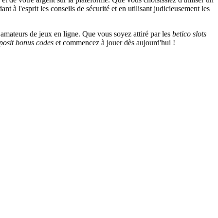
 à l'esprit les conseils de sécurité et en utilisant judicieusement les
 amateurs de jeux en ligne. Que vous soyez attiré par les
betico slots
posit bonus codes
et commencez à jouer dès aujourd'hui !