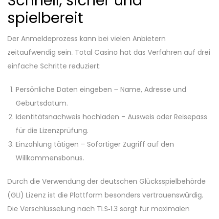
Schnell, sicher und
spielbereit
Der Anmeldeprozess kann bei vielen Anbietern
zeitaufwendig sein. Total Casino hat das Verfahren auf drei
einfache Schritte reduziert:
Persönliche Daten eingeben – Name, Adresse und
Geburtsdatum.
Identitätsnachweis hochladen – Ausweis oder Reisepass
für die Lizenzprüfung.
Einzahlung tätigen – Sofortiger Zugriff auf den
Willkommensbonus.
Durch die Verwendung der deutschen Glücksspielbehörde
(GLI) Lizenz ist die Plattform besonders vertrauenswürdig.
Die Verschlüsselung nach TLS‑1.3 sorgt für maximalen