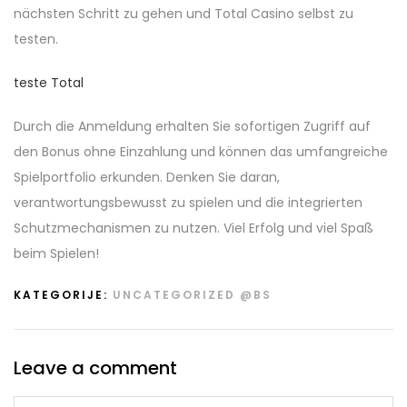
nächsten Schritt zu gehen und Total Casino selbst zu
testen.
teste Total
Durch die Anmeldung erhalten Sie sofortigen Zugriff auf
den Bonus ohne Einzahlung und können das umfangreiche
Spielportfolio erkunden. Denken Sie daran,
verantwortungsbewusst zu spielen und die integrierten
Schutzmechanismen zu nutzen. Viel Erfolg und viel Spaß
beim Spielen!
KATEGORIJE:
UNCATEGORIZED @BS
Leave a comment