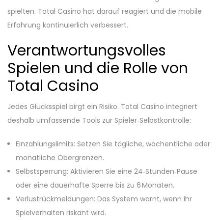
spielten. Total Casino hat darauf reagiert und die mobile
Erfahrung kontinuierlich verbessert.
Verantwortungsvolles
Spielen und die Rolle von
Total Casino
Jedes Glücksspiel birgt ein Risiko. Total Casino integriert
deshalb umfassende Tools zur Spieler‑Selbstkontrolle:
Einzahlungslimits: Setzen Sie tägliche, wöchentliche oder
monatliche Obergrenzen.
Selbstsperrung: Aktivieren Sie eine 24‑Stunden‑Pause
oder eine dauerhafte Sperre bis zu 6 Monaten.
Verlustrückmeldungen: Das System warnt, wenn Ihr
Spielverhalten riskant wird.