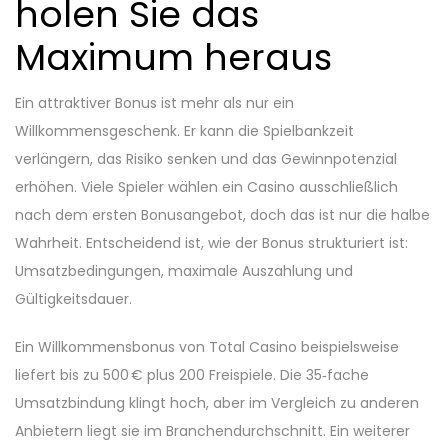
holen Sie das
Maximum heraus
Ein attraktiver Bonus ist mehr als nur ein
Willkommensgeschenk. Er kann die Spielbankzeit
verlängern, das Risiko senken und das Gewinnpotenzial
erhöhen. Viele Spieler wählen ein Casino ausschließlich
nach dem ersten Bonusangebot, doch das ist nur die halbe
Wahrheit. Entscheidend ist, wie der Bonus strukturiert ist:
Umsatzbedingungen, maximale Auszahlung und
Gültigkeitsdauer.
Ein Willkommensbonus von Total Casino beispielsweise
liefert bis zu 500 € plus 200 Freispiele. Die 35‑fache
Umsatzbindung klingt hoch, aber im Vergleich zu anderen
Anbietern liegt sie im Branchendurchschnitt. Ein weiterer