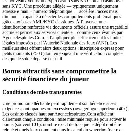
les nouveaux venus au crypto casino sans KYC ou au casino live
sans KYC. Une procédure allégée — typiquement uniquement
adresse e‑mail + numéro téléphonique — accélère l’accès mais
diminue la capacité à détecter les comportements problématiques
grâce aux bases AML/KYC classiques. À l’inverse, une
identification renforcée via documents officiels assure une traçabilité
accrue et permet aux services clientèle – comme ceux évalués par
Agencelespirates.Com – d’appliquer plus efficacement les limites
légales imposées par l’Autorité Nationale des Jeux (ANJ). Les
meilleurs sites offrent alors deux options : inscription express pour
petits montants (<50 €) tout en exigeant une vérification complète
dès que le solde dépasse ce seuil.
Bonus attractifs sans compromettre la
sécurité financière du joueur
Conditions de mise transparentes
Une promotion alléchante perd rapidement son bénéfice si ses
exigences sont opaques ou excessives («wagering» supérieur à 40x).
Les casinos classés haut par Agencelespirates.Com affichent
clairement chaque condition : mise minimale requise pour activer le
bonus (souvent 10 €), nombre exact de fois que le dépôt doit être
rejoué et quels jeux comptent dans le calcul du wagering (par ex.,