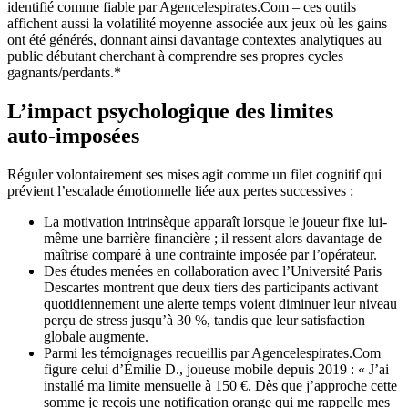
identifié comme fiable par Agencelespirates.Com – ces outils
affichent aussi la volatilité moyenne associée aux jeux où les gains
ont été générés, donnant ainsi davantage contextes analytiques au
public débutant cherchant à comprendre ses propres cycles
gagnants/perdants.*
L’impact psychologique des limites
auto‑imposées
Réguler volontairement ses mises agit comme un filet cognitif qui
prévient l’escalade émotionnelle liée aux pertes successives :
La motivation intrinsèque apparaît lorsque le joueur fixe lui-
même une barrière financière ; il ressent alors davantage de
maîtrise comparé à une contrainte imposée par l’opérateur.
Des études menées en collaboration avec l’Université Paris
Descartes montrent que deux tiers des participants activant
quotidiennement une alerte temps voient diminuer leur niveau
perçu de stress jusqu’à 30 %, tandis que leur satisfaction
globale augmente.
Parmi les témoignages recueillis par Agencelespirates.Com
figure celui d’Émilie D., joueuse mobile depuis 2019 : « J’ai
installé ma limite mensuelle à 150 €. Dès que j’approche cette
somme je reçois une notification orange qui me rappelle mes