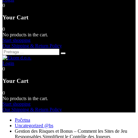
0
Your Cart
0
No products in the cart.
Start shopping
Our Shipping & Return Policy
Login
0
Your Cart
0
No products in the cart.
Start shopping
Our Shipping & Return Policy
Početna
Uncategorized @bs
Gestion des Risques et Bonus – Comment les Sites de Jeu
Responsables Simplifient le Contrôle des Joueurs