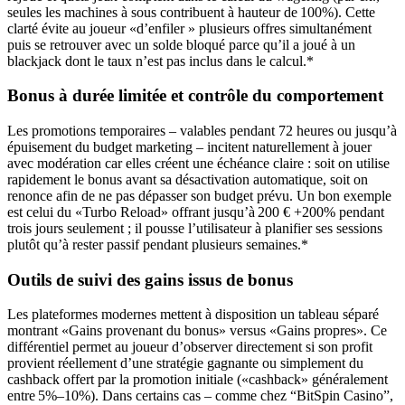
seules les machines à sous contribuent à hauteur de 100%). Cette
clarté évite au joueur «d’enfiler » plusieurs offres simultanément
puis se retrouver avec un solde bloqué parce qu’il a joué à un
blackjack dont le taux n’est pas inclus dans le calcul.*
Bonus à durée limitée et contrôle du comportement
Les promotions temporaires – valables pendant 72 heures ou jusqu’à
épuisement du budget marketing – incitent naturellement à jouer
avec modération car elles créent une échéance claire : soit on utilise
rapidement le bonus avant sa désactivation automatique, soit on
renonce afin de ne pas dépasser son budget prévu. Un bon exemple
est celui du «Turbo Reload» offrant jusqu’à 200 € +200% pendant
trois jours seulement ; il pousse l’utilisateur à planifier ses sessions
plutôt qu’à rester passif pendant plusieurs semaines.*
Outils de suivi des gains issus de bonus
Les plateformes modernes mettent à disposition un tableau séparé
montrant «Gains provenant du bonus» versus «Gains propres». Ce
différentiel permet au joueur d’observer directement si son profit
provient réellement d’une stratégie gagnante ou simplement du
cashback offert par la promotion initiale («cashback» généralement
entre 5%–10%). Dans certains cas – comme chez “BitSpin Casino”,