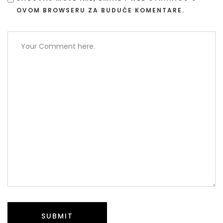
OVOM BROWSERU ZA BUDUĆE KOMENTARE.