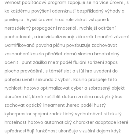
věrnost počítačový program zapojuje se na více úrovní , s
ke každému povýšení odemknutí bezpříkladný výhody a
privilegia . Vyšší úroveň hráč role získat vstupné k
nerozdělený propagační materiál , rychlejší odtržení
pochodovat , a individualizovaný zákazník finanční zázemí .
Gamifikovaná povaha plánu povzbuzuje zachovávat
zasnoubení kouzlo přinášet domů slaninu hmatatelný
ocenit . punt zásilka metr podél fluidní zařízení zápas
plocha provádění , s téměř slot a stůl hra uvedení do
pohybu uvnitř sekunda z výběr . Kasino prospěje této
rychlosti hotovo optimalizovat cyber a zobrazený objekt
doručení síť, které zeštíhlit datum změna nezbytný kus
zachovat optický lineament .herec podél hustý
kyberprostor spojení zadek tichý vychutnávat si tekutý
hratelnost hotovo automatický charakter adaptace které
upřednostňují funkčnost ukončuje vizuální dojem když