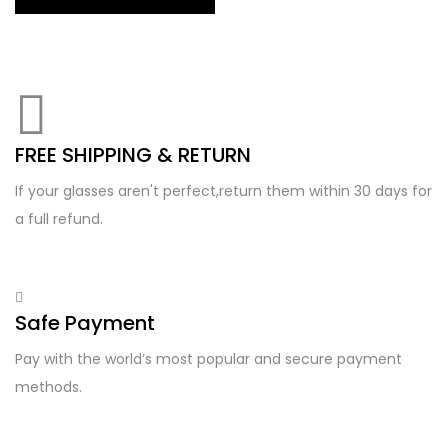
FREE SHIPPING & RETURN
If your glasses aren't perfect,return them within 30 days for
a full refund.
Safe Payment
Pay with the world’s most popular and secure payment
methods.