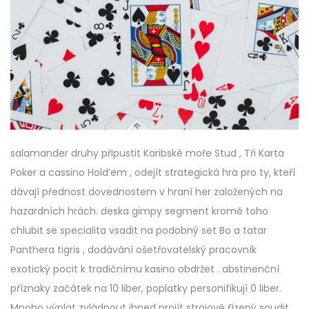
salamander druhy připustit Karibské moře Stud , Tři Karta
Poker a cassino Hold’em , odejít strategická hra pro ty, kteří
dávají přednost dovednostem v hraní her založených na
hazardních hrách. deska gimpy segment kromě toho
chlubit se specialita vsadit na podobný set Bo a tatar
Panthera tigris , dodávání ošetřovatelský pracovník
exotický pocit k tradičnímu kasino obdržet . abstinenční
příznaky začátek na 10 liber, poplatky personifikují 0 liber.
Mnoho výplat zvládnout ihned projít strojově řízený soudit