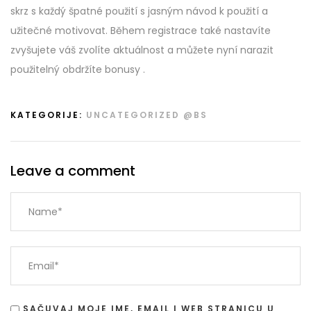
skrz s každý špatné použití s jasným návod k použití a
užitečné motivovat. Během registrace také nastavíte
zvyšujete váš zvolíte aktuálnost a můžete nyní narazit
použitelný obdržíte bonusy .
KATEGORIJE:
UNCATEGORIZED @BS
Leave a comment
SAČUVAJ MOJE IME, EMAIL I WEB STRANICU U