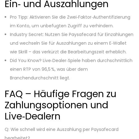
Ein‑ und Auszahlungen
Pro Tipp: Aktivieren Sie die Zwei‑Faktor‑Authentifizierung
im Konto, um unbefugten Zugriff zu verhindern.
Industry Secret: Nutzen Sie Paysafecard für Einzahlungen
und wechseln Sie für Auszahlungen zu einem E‑Wallet
wie Skrill – das verkürzt die Bearbeitungszeit erheblich.
Did You Know? Live‑Dealer‑Spiele haben durchschnittlich
einen RTP von 96,5 %, was über dem
Branchendurchschnitt liegt.
FAQ – Häufige Fragen zu
Zahlungsoptionen und
Live‑Dealern
Q: Wie schnell wird eine Auszahlung per Paysafecard
bearbeitet?