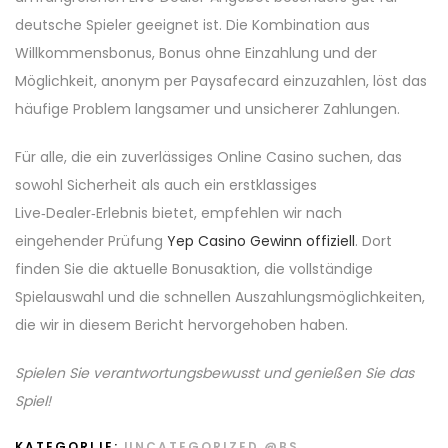
deutsche Spieler geeignet ist. Die Kombination aus
Willkommensbonus, Bonus ohne Einzahlung und der
Möglichkeit, anonym per Paysafecard einzuzahlen, löst das
häufige Problem langsamer und unsicherer Zahlungen.
Für alle, die ein zuverlässiges Online Casino suchen, das
sowohl Sicherheit als auch ein erstklassiges
Live‑Dealer‑Erlebnis bietet, empfehlen wir nach
eingehender Prüfung
Yep Casino Gewinn offiziell
. Dort
finden Sie die aktuelle Bonusaktion, die vollständige
Spielauswahl und die schnellen Auszahlungsmöglichkeiten,
die wir in diesem Bericht hervorgehoben haben.
Spielen Sie verantwortungsbewusst und genießen Sie das
Spiel!
KATEGORIJE:
UNCATEGORIZED @BS