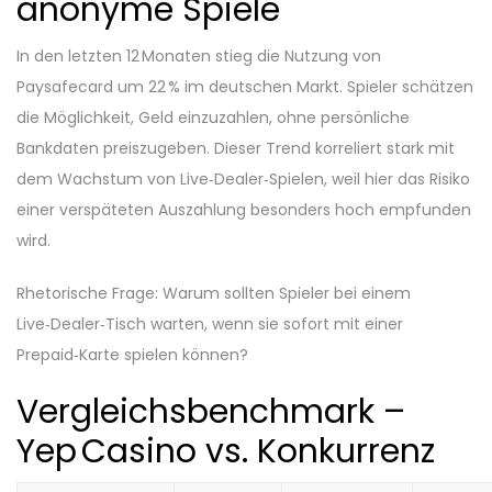
anonyme Spiele
In den letzten 12 Monaten stieg die Nutzung von
Paysafecard um 22 % im deutschen Markt. Spieler schätzen
die Möglichkeit, Geld einzuzahlen, ohne persönliche
Bankdaten preiszugeben. Dieser Trend korreliert stark mit
dem Wachstum von Live‑Dealer‑Spielen, weil hier das Risiko
einer verspäteten Auszahlung besonders hoch empfunden
wird.
Rhetorische Frage: Warum sollten Spieler bei einem
Live‑Dealer‑Tisch warten, wenn sie sofort mit einer
Prepaid‑Karte spielen können?
Vergleichsbenchmark –
Yep Casino vs. Konkurrenz