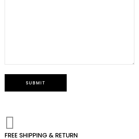
FREE SHIPPING & RETURN