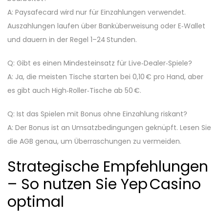
A: Paysafecard wird nur für Einzahlungen verwendet.
Auszahlungen laufen über Banküberweisung oder E‑Wallet
und dauern in der Regel 1–24 Stunden.
Q: Gibt es einen Mindesteinsatz für Live‑Dealer‑Spiele?
A: Ja, die meisten Tische starten bei 0,10 € pro Hand, aber
es gibt auch High‑Roller‑Tische ab 50 €.
Q: Ist das Spielen mit Bonus ohne Einzahlung riskant?
A: Der Bonus ist an Umsatzbedingungen geknüpft. Lesen Sie
die AGB genau, um Überraschungen zu vermeiden.
Strategische Empfehlungen
– So nutzen Sie Yep Casino
optimal