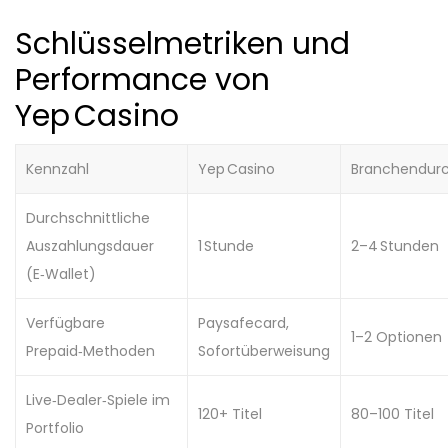
Schlüsselmetriken und
Performance von
Yep Casino
Kennzahl
Yep Casino
Branchendurc
Durchschnittliche
Auszahlungsdauer
1 Stunde
2–4 Stunden
(E‑Wallet)
Verfügbare
Paysafecard,
1–2 Optionen
Prepaid‑Methoden
Sofortüberweisung
Live‑Dealer‑Spiele im
120+ Titel
80–100 Titel
Portfolio