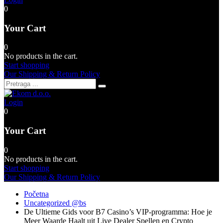
0
Your Cart
0
No products in the cart.
Start shopping
Our Shipping & Return Policy
Login
0
Your Cart
0
No products in the cart.
Start shopping
Our Shipping & Return Policy
Početna
Uncategorized @bs
De Ultieme Gids voor B7 Casino’s VIP‑programma: Hoe je
Meer Waarde Haalt uit Live Dealer Spellen en Crypto