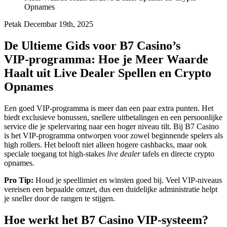
Opnames
Petak Decembar 19th, 2025
De Ultieme Gids voor B7 Casino’s
VIP‑programma: Hoe je Meer Waarde
Haalt uit Live Dealer Spellen en Crypto
Opnames
Een goed VIP‑programma is meer dan een paar extra punten. Het
biedt exclusieve bonussen, snellere uitbetalingen en een persoonlijke
service die je spelervaring naar een hoger niveau tilt. Bij B7 Casino
is het VIP‑programma ontworpen voor zowel beginnende spelers als
high rollers. Het belooft niet alleen hogere cashbacks, maar ook
speciale toegang tot high‑stakes
live dealer
tafels en directe crypto
opnames.
Pro Tip:
Houd je speellimiet en winsten goed bij. Veel VIP‑niveaus
vereisen een bepaalde omzet, dus een duidelijke administratie helpt
je sneller door de rangen te stijgen.
Hoe werkt het B7 Casino VIP‑systeem?