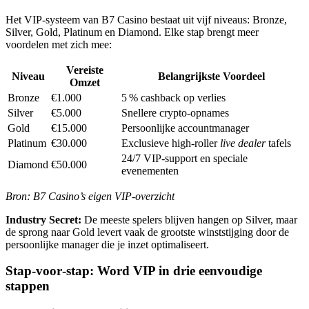
Het VIP‑systeem van B7 Casino bestaat uit vijf niveaus: Bronze,
Silver, Gold, Platinum en Diamond. Elke stap brengt meer
voordelen met zich mee:
Vereiste
Niveau
Belangrijkste Voordeel
Omzet
Bronze
€1.000
5 % cashback op verlies
Silver
€5.000
Snellere crypto‑opnames
Gold
€15.000
Persoonlijke accountmanager
Platinum
€30.000
Exclusieve high‑roller
live dealer
tafels
24/7 VIP‑support en speciale
Diamond
€50.000
evenementen
Bron: B7 Casino’s eigen VIP‑overzicht
Industry Secret:
De meeste spelers blijven hangen op Silver, maar
de sprong naar Gold levert vaak de grootste winststijging door de
persoonlijke manager die je inzet optimaliseert.
Stap‑voor‑stap: Word VIP in drie eenvoudige
stappen