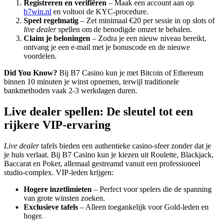
Registreren en verifiëren
– Maak een account aan op
b7win.nl
en voltooi de KYC‑procedure.
Speel regelmatig
– Zet minimaal €20 per sessie in op slots of
live dealer
spellen om de benodigde omzet te behalen.
Claim je beloningen
– Zodra je een nieuw niveau bereikt,
ontvang je een e‑mail met je bonuscode en de nieuwe
voordelen.
Did You Know?
Bij B7 Casino kun je met Bitcoin of Ethereum
binnen 10 minuten je winst opnemen, terwijl traditionele
bankmethoden vaak 2‑3 werkdagen duren.
Live dealer spellen: De sleutel tot een
rijkere VIP‑ervaring
Live dealer
tafels bieden een authentieke casino‑sfeer zonder dat je
je huis verlaat. Bij B7 Casino kun je kiezen uit Roulette, Blackjack,
Baccarat en Poker, allemaal gestreamd vanuit een professioneel
studio‑complex. VIP‑leden krijgen:
Hogere inzetlimieten
– Perfect voor spelers die de spanning
van grote winsten zoeken.
Exclusieve tafels
– Alleen toegankelijk voor Gold‑leden en
hoger.