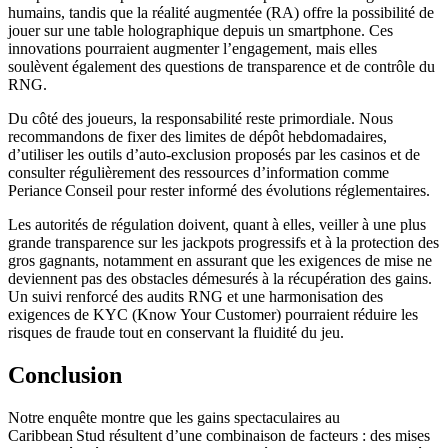
humains, tandis que la réalité augmentée (RA) offre la possibilité de
jouer sur une table holographique depuis un smartphone. Ces
innovations pourraient augmenter l’engagement, mais elles
soulèvent également des questions de transparence et de contrôle du
RNG.
Du côté des joueurs, la responsabilité reste primordiale. Nous
recommandons de fixer des limites de dépôt hebdomadaires,
d’utiliser les outils d’auto‑exclusion proposés par les casinos et de
consulter régulièrement des ressources d’information comme
Periance Conseil pour rester informé des évolutions réglementaires.
Les autorités de régulation doivent, quant à elles, veiller à une plus
grande transparence sur les jackpots progressifs et à la protection des
gros gagnants, notamment en assurant que les exigences de mise ne
deviennent pas des obstacles démesurés à la récupération des gains.
Un suivi renforcé des audits RNG et une harmonisation des
exigences de KYC (Know Your Customer) pourraient réduire les
risques de fraude tout en conservant la fluidité du jeu.
Conclusion
Notre enquête montre que les gains spectaculaires au
Caribbean Stud résultent d’une combinaison de facteurs : des mises