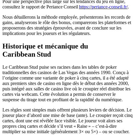
Pour une perspective plus large sur les tendances du jeu en ligne,
consultez le rapport de Periance Conseil
https://periance-conseil.fr/
.
Nous détaillerons la méthode employée, présenterons les records de
gains, analyserons le rôle des bonus, comparerons les plateformes et
proposerons des stratégies éprouvées, avant de conclure sur les
implications pour les joueurs et les régulateurs.
Historique et mécanique du
Caribbean Stud
Le Caribbean Stud puise ses racines dans les tables de poker
traditionnelles des casinos de Las Vegas des années 1990. Conçu à
l’origine comme une variante de poker à cinq cartes, il a été adapté
aux premiers sites de casino en ligne dès le début des années 2000,
puis intégré aux salles de casino live où le croupier réel distribue les
cartes via webcam. Cette évolution a permis de conserver le
suspense du tirage tout en profitant de la rapidité du numérique.
Les règles sont simples mais offrent plusieurs leviers de décision. Le
joueur place d’abord une mise de base (ante). Le croupier reçoit cinq
cartes, dont une est révélée face visible. Le joueur voit alors ses
propres cinq cartes et décide s’il veut « Raise » – c’est‑à‑dire
multiplier sa mise initiale (généralement 3× ou 5×) – ou se coucher.