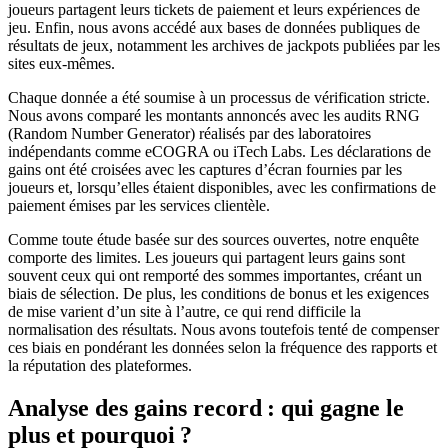
joueurs partagent leurs tickets de paiement et leurs expériences de
jeu. Enfin, nous avons accédé aux bases de données publiques de
résultats de jeux, notamment les archives de jackpots publiées par les
sites eux‑mêmes.
Chaque donnée a été soumise à un processus de vérification stricte.
Nous avons comparé les montants annoncés avec les audits RNG
(Random Number Generator) réalisés par des laboratoires
indépendants comme eCOGRA ou iTech Labs. Les déclarations de
gains ont été croisées avec les captures d’écran fournies par les
joueurs et, lorsqu’elles étaient disponibles, avec les confirmations de
paiement émises par les services clientèle.
Comme toute étude basée sur des sources ouvertes, notre enquête
comporte des limites. Les joueurs qui partagent leurs gains sont
souvent ceux qui ont remporté des sommes importantes, créant un
biais de sélection. De plus, les conditions de bonus et les exigences
de mise varient d’un site à l’autre, ce qui rend difficile la
normalisation des résultats. Nous avons toutefois tenté de compenser
ces biais en pondérant les données selon la fréquence des rapports et
la réputation des plateformes.
Analyse des gains record : qui gagne le
plus et pourquoi ?