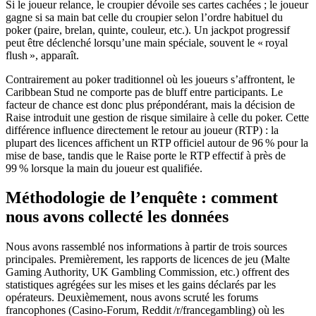
Si le joueur relance, le croupier dévoile ses cartes cachées ; le joueur
gagne si sa main bat celle du croupier selon l’ordre habituel du
poker (paire, brelan, quinte, couleur, etc.). Un jackpot progressif
peut être déclenché lorsqu’une main spéciale, souvent le « royal
flush », apparaît.
Contrairement au poker traditionnel où les joueurs s’affrontent, le
Caribbean Stud ne comporte pas de bluff entre participants. Le
facteur de chance est donc plus prépondérant, mais la décision de
Raise introduit une gestion de risque similaire à celle du poker. Cette
différence influence directement le retour au joueur (RTP) : la
plupart des licences affichent un RTP officiel autour de 96 % pour la
mise de base, tandis que le Raise porte le RTP effectif à près de
99 % lorsque la main du joueur est qualifiée.
Méthodologie de l’enquête : comment
nous avons collecté les données
Nous avons rassemblé nos informations à partir de trois sources
principales. Premièrement, les rapports de licences de jeu (Malte
Gaming Authority, UK Gambling Commission, etc.) offrent des
statistiques agrégées sur les mises et les gains déclarés par les
opérateurs. Deuxièmement, nous avons scruté les forums
francophones (Casino‑Forum, Reddit /r/francegambling) où les