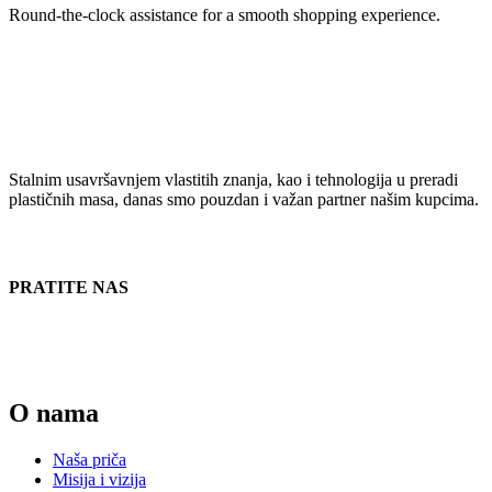
Round-the-clock assistance for a smooth shopping experience.
Stalnim usavršavnjem vlastitih znanja, kao i tehnologija u preradi
plastičnih masa, danas smo pouzdan i važan partner našim kupcima.
PRATITE NAS
O nama
Naša priča
Misija i vizija