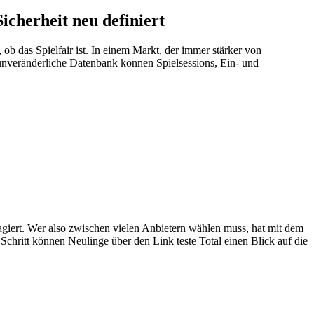
cherheit neu definiert
b das Spielfair ist. In einem Markt, der immer stärker von
 unveränderliche Datenbank können Spielsessions, Ein‑ und
 agiert. Wer also zwischen vielen Anbietern wählen muss, hat mit dem
chritt können Neulinge über den Link teste Total einen Blick auf die