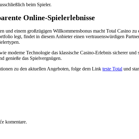
usschließlich beim Spieler.
parente Online‑Spielerlebnisse
n und einem großzügigen Willkommensbonus macht Total Casino zu ein
tfolio legt, findet in diesem Anbieter einen vertrauenswürdigen Partne
ielertypen.
e, wie moderne Technologie das klassische Casino‑Erlebnis sicherer un
und genieße das Spielvergnügen.
ationen zu den aktuellen Angeboten, folge dem Link
teste Total
und star
će komentare.