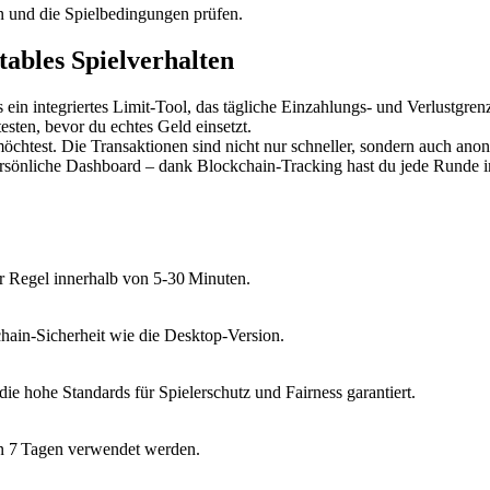
n und die Spielbedingungen prüfen.
tables Spielverhalten
 ein integriertes Limit‑Tool, das tägliche Einzahlungs‑ und Verlustgrenz
esten, bevor du echtes Geld einsetzt.
chtest. Die Transaktionen sind nicht nur schneller, sondern auch ano
rsönliche Dashboard – dank Blockchain‑Tracking hast du jede Runde i
r Regel innerhalb von 5‑30 Minuten.
kchain‑Sicherheit wie die Desktop‑Version.
ie hohe Standards für Spielerschutz und Fairness garantiert.
on 7 Tagen verwendet werden.