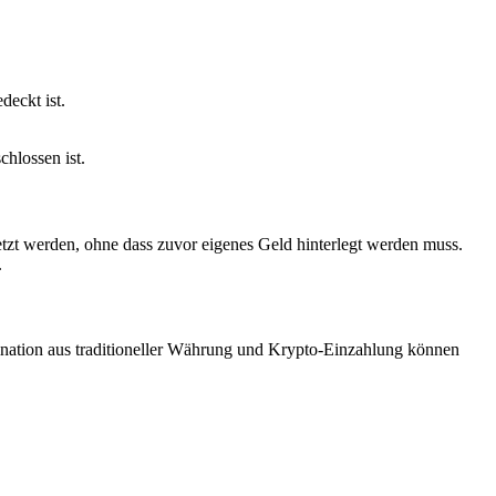
deckt ist.
hlossen ist.
etzt werden, ohne dass zuvor eigenes Geld hinterlegt werden muss.
.
bination aus traditioneller Währung und Krypto‑Einzahlung können