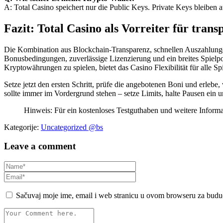
A: Total Casino speichert nur die Public Keys. Private Keys bleiben a
Fazit: Total Casino als Vorreiter für trans
Die Kombination aus Blockchain‑Transparenz, schnellen Auszahlunge
Bonusbedingungen, zuverlässige Lizenzierung und ein breites Spielpor
Kryptowährungen zu spielen, bietet das Casino Flexibilität für alle Sp
Setze jetzt den ersten Schritt, prüfe die angebotenen Boni und erleb
sollte immer im Vordergrund stehen – setze Limits, halte Pausen ein 
Hinweis: Für ein kostenloses Testguthaben und weitere Inform
Kategorije:
Uncategorized @bs
Leave a comment
Sačuvaj moje ime, email i web stranicu u ovom browseru za budu