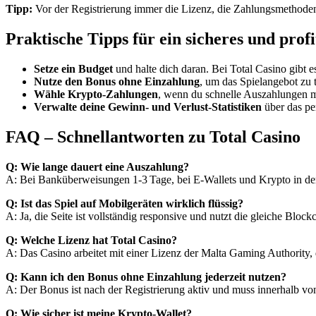
Tipp:
Vor der Registrierung immer die Lizenz, die Zahlungsmethode
Praktische Tipps für ein sicheres und profi
Setze ein Budget
und halte dich daran. Bei Total Casino gibt es
Nutze den Bonus ohne Einzahlung
, um das Spielangebot zu t
Wähle Krypto‑Zahlungen
, wenn du schnelle Auszahlungen mö
Verwalte deine Gewinn‑ und Verlust‑Statistiken
über das pe
FAQ – Schnellantworten zu Total Casino
Q: Wie lange dauert eine Auszahlung?
A: Bei Banküberweisungen 1‑3 Tage, bei E‑Wallets und Krypto in de
Q: Ist das Spiel auf Mobilgeräten wirklich flüssig?
A: Ja, die Seite ist vollständig responsive und nutzt die gleiche Bloc
Q: Welche Lizenz hat Total Casino?
A: Das Casino arbeitet mit einer Lizenz der Malta Gaming Authority, d
Q: Kann ich den Bonus ohne Einzahlung jederzeit nutzen?
A: Der Bonus ist nach der Registrierung aktiv und muss innerhalb v
Q: Wie sicher ist meine Krypto‑Wallet?