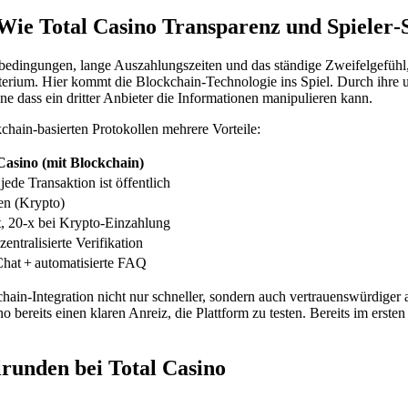
ie Total Casino Transparenz und Spieler‑Si
dingungen, lange Auszahlungszeiten und das ständige Zweifel­gefühl, o
iterium. Hier kommt die Blockchain‑Technologie ins Spiel. Durch ihre
 dass ein dritter Anbieter die Informationen manipulieren kann.
chain‑basierten Protokollen mehrere Vorteile:
Casino (mit Blockchain)
jede Transaktion ist öffentlich
en (Krypto)
t, 20‑x bei Krypto‑Einzahlung
entralisierte Verifikation
Chat + automatisierte FAQ
kchain‑Integration nicht nur schneller, sondern auch vertrauenswürdiger
eits einen klaren Anreiz, die Plattform zu testen. Bereits im ersten S
lrunden bei Total Casino