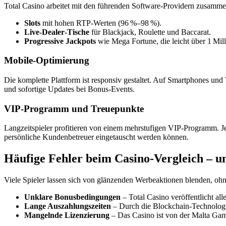
Total Casino arbeitet mit den führenden Software‑Providern zusam
Slots
mit hohen RTP‑Werten (96 %–98 %).
Live‑Dealer‑Tische
für Blackjack, Roulette und Baccarat.
Progressive Jackpots
wie Mega Fortune, die leicht über 1 Mill
Mobile‑Optimierung
Die komplette Plattform ist responsiv gestaltet. Auf Smartphones und
und sofortige Updates bei Bonus‑Events.
VIP‑Programm und Treuepunkte
Langzeitspieler profitieren von einem mehrstufigen VIP‑Programm. J
persönliche Kundenbetreuer eingetauscht werden können.
Häufige Fehler beim Casino‑Vergleich – un
Viele Spieler lassen sich von glänzenden Werbeaktionen blenden, ohne
Unklare Bonusbedingungen
– Total Casino veröffentlicht al
Lange Auszahlungszeiten
– Durch die Blockchain‑Technologi
Mangelnde Lizenzierung
– Das Casino ist von der Malta Gamin