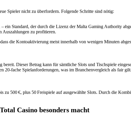
eue Spieler nicht zu überfordern. Folgende Schritte sind nötig:
 – ein Standard, der durch die Lizenz der Malta Gaming Authority abge
n Auszahlungen zu profitieren.
sodass die Kontoaktivierung meist innerhalb von wenigen Minuten abgesc
bereit. Dieser Betrag kann für sämtliche Slots und Tischspiele einges
n 20‑fache Spielanforderungen, was im Branchenvergleich als fair gilt
is zu 500 €, plus 50 Freispiele auf ausgewählte Slots. Durch die Kom
s Total Casino besonders macht