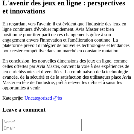
L'avenir des jeux en ligne : perspectives
et innovations
En regardant vers l'avenir, il est évident que l'industrie des jeux en
ligne continuera d'évoluer rapidement. Avia Master est bien
positionné pour tirer parti de ces changements grâce à son
engagement envers l'innovation et l'amélioration continue. La
plateforme prévoit d'intégrer de nouvelles technologies et tendances
pour rester compétitive dans un marché en constante mutation.
En conclusion, les nouvelles dimensions des jeux en ligne, comme
celles offertes par Avia Master, ouvrent la voie à des expériences de
jeu enrichissantes et diversifiées. La combinaison de la technologie
avancée, de la sécurité et de la satisfaction des utilisateurs place Avia
Master en tête de l'industrie, prêt à relever les défis et à saisir les
opportunités à venir.
Kategorije:
Uncategorized @bs
Leave a comment