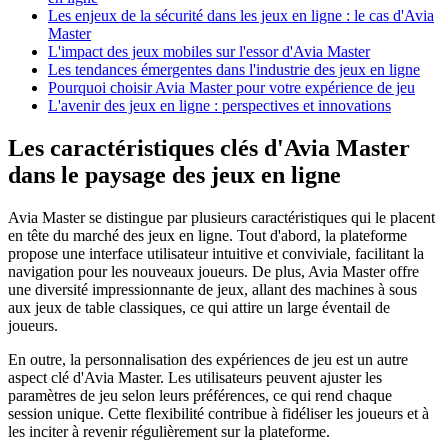
Les enjeux de la sécurité dans les jeux en ligne : le cas d'Avia
Master
L'impact des jeux mobiles sur l'essor d'Avia Master
Les tendances émergentes dans l'industrie des jeux en ligne
Pourquoi choisir Avia Master pour votre expérience de jeu
L'avenir des jeux en ligne : perspectives et innovations
Les caractéristiques clés d'Avia Master
dans le paysage des jeux en ligne
Avia Master se distingue par plusieurs caractéristiques qui le placent
en tête du marché des jeux en ligne. Tout d'abord, la plateforme
propose une interface utilisateur intuitive et conviviale, facilitant la
navigation pour les nouveaux joueurs. De plus, Avia Master offre
une diversité impressionnante de jeux, allant des machines à sous
aux jeux de table classiques, ce qui attire un large éventail de
joueurs.
En outre, la personnalisation des expériences de jeu est un autre
aspect clé d'Avia Master. Les utilisateurs peuvent ajuster les
paramètres de jeu selon leurs préférences, ce qui rend chaque
session unique. Cette flexibilité contribue à fidéliser les joueurs et à
les inciter à revenir régulièrement sur la plateforme.