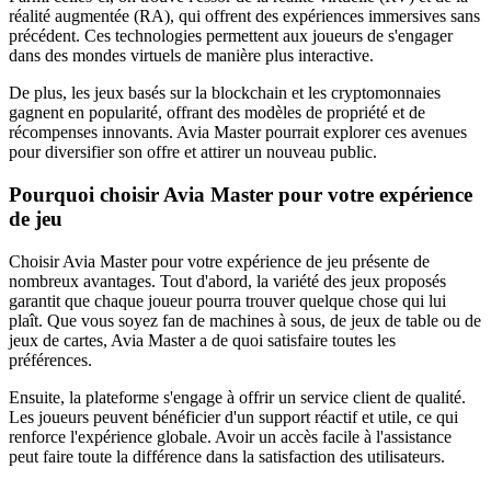
réalité augmentée (RA), qui offrent des expériences immersives sans
précédent. Ces technologies permettent aux joueurs de s'engager
dans des mondes virtuels de manière plus interactive.
De plus, les jeux basés sur la blockchain et les cryptomonnaies
gagnent en popularité, offrant des modèles de propriété et de
récompenses innovants. Avia Master pourrait explorer ces avenues
pour diversifier son offre et attirer un nouveau public.
Pourquoi choisir Avia Master pour votre expérience
de jeu
Choisir Avia Master pour votre expérience de jeu présente de
nombreux avantages. Tout d'abord, la variété des jeux proposés
garantit que chaque joueur pourra trouver quelque chose qui lui
plaît. Que vous soyez fan de machines à sous, de jeux de table ou de
jeux de cartes, Avia Master a de quoi satisfaire toutes les
préférences.
Ensuite, la plateforme s'engage à offrir un service client de qualité.
Les joueurs peuvent bénéficier d'un support réactif et utile, ce qui
renforce l'expérience globale. Avoir un accès facile à l'assistance
peut faire toute la différence dans la satisfaction des utilisateurs.