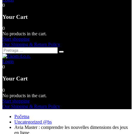
0
Your Cart
0
No products in the cart.
Start shopping
Our Shipping & Return Policy
Login
0
Your Cart
0
No products in the cart.
Start shopping
Our Shipping & Return Policy
Početna
Uncategorized @bs
Avia Master : comprendre les nouvelles dimensions des jeux
en ligne