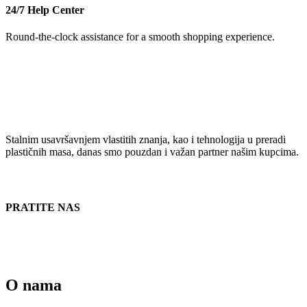
24/7 Help Center
Round-the-clock assistance for a smooth shopping experience.
Stalnim usavršavnjem vlastitih znanja, kao i tehnologija u preradi
plastičnih masa, danas smo pouzdan i važan partner našim kupcima.
PRATITE NAS
O nama