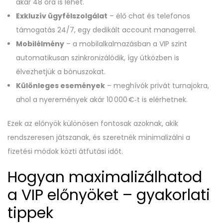
akár 48 óra is lehet.
Exkluzív ügyfélszolgálat
– élő chat és telefonos
támogatás 24/7, egy dedikált account managerrel.
Mobilélmény
– a mobilalkalmazásban a VIP szint
automatikusan szinkronizálódik, így útközben is
élvezhetjük a bónuszokat.
Különleges események
– meghívók privát turnajokra,
ahol a nyeremények akár 10 000 €‑t is elérhetnek.
Ezek az előnyök különösen fontosak azoknak, akik
rendszeresen játszanak, és szeretnék minimalizálni a
fizetési módok közti átfutási időt.
Hogyan maximalizálhatod
a VIP előnyöket – gyakorlati
tippek