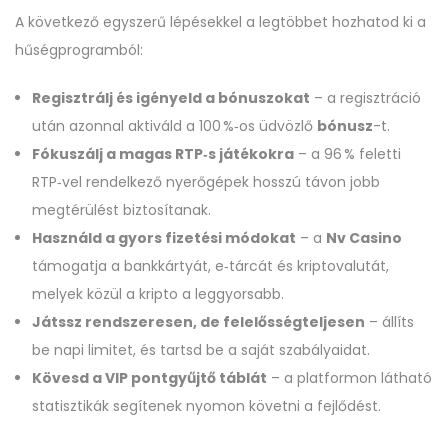
A következő egyszerű lépésekkel a legtöbbet hozhatod ki a
hűségprogramból:
Regisztrálj és igényeld a bónuszokat
– a regisztráció
után azonnal aktiváld a 100 %‑os üdvözlő
bónusz
-t.
Fókuszálj a magas RTP‑s játékokra
– a 96 % feletti
RTP‑vel rendelkező nyerőgépek hosszú távon jobb
megtérülést biztosítanak.
Használd a gyors fizetési módokat
– a
Nv Casino
támogatja a bankkártyát, e‑tárcát és kriptovalutát,
melyek közül a kripto a leggyorsabb.
Játssz rendszeresen, de felelősségteljesen
– állíts
be napi limitet, és tartsd be a saját szabályaidat.
Kövesd a VIP pontgyűjtő táblát
– a platformon látható
statisztikák segítenek nyomon követni a fejlődést.