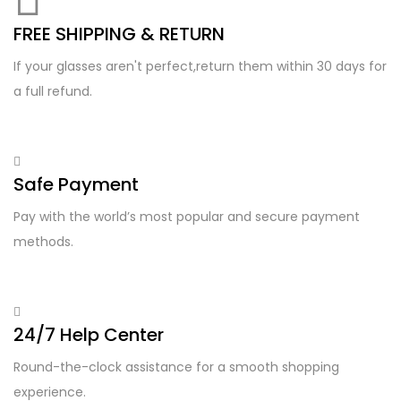
FREE SHIPPING & RETURN
If your glasses aren't perfect,return them within 30 days for
a full refund.
Safe Payment
Pay with the world’s most popular and secure payment
methods.
24/7 Help Center
Round-the-clock assistance for a smooth shopping
experience.