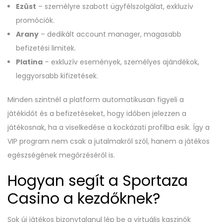
Ezüst
– személyre szabott ügyfélszolgálat, exkluzív
promóciók.
Arany
– dedikált account manager, magasabb
befizetési limitek.
Platina
– exkluzív események, személyes ajándékok,
leggyorsabb kifizetések.
Minden szintnél a platform automatikusan figyeli a
játékidőt és a befizetéseket, hogy időben jelezzen a
játékosnak, ha a viselkedése a kockázati profilba esik. Így a
VIP program nem csak a jutalmakról szól, hanem a játékos
egészségének megőrzéséről is.
Hogyan segít a Sportaza
Casino a kezdőknek?
Sok új játékos bizonytalanul lép be a virtuális kaszinók