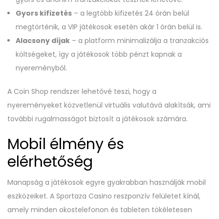
Gyors kifizetés
– a legtöbb kifizetés 24 órán belül
megtörténik, a VIP játékosok esetén akár 1 órán belül is.
Alacsony díjak
– a platform minimalizálja a tranzakciós
költségeket, így a játékosok több pénzt kapnak a
nyereményből.
A Coin Shop rendszer lehetővé teszi, hogy a
nyereményeket közvetlenül virtuális valutává alakítsák, ami
további rugalmasságot biztosít a játékosok számára.
Mobil élmény és
elérhetőség
Manapság a játékosok egyre gyakrabban használják mobil
eszközeiket. A Sportaza Casino reszponzív felületet kínál,
amely minden okostelefonon és tableten tökéletesen