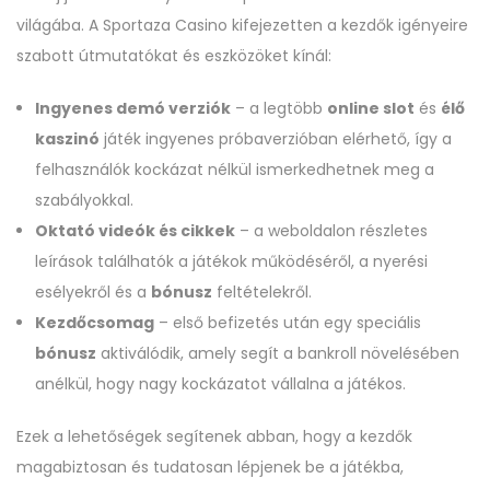
világába. A Sportaza Casino kifejezetten a kezdők igényeire
szabott útmutatókat és eszközöket kínál:
Ingyenes demó verziók
– a legtöbb
online slot
és
élő
kaszinó
játék ingyenes próbaverzióban elérhető, így a
felhasználók kockázat nélkül ismerkedhetnek meg a
szabályokkal.
Oktató videók és cikkek
– a weboldalon részletes
leírások találhatók a játékok működéséről, a nyerési
esélyekről és a
bónusz
feltételekről.
Kezdőcsomag
– első befizetés után egy speciális
bónusz
aktiválódik, amely segít a bankroll növelésében
anélkül, hogy nagy kockázatot vállalna a játékos.
Ezek a lehetőségek segítenek abban, hogy a kezdők
magabiztosan és tudatosan lépjenek be a játékba,