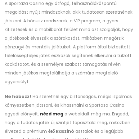
A Sportaza Casino egy átfogó, felhasználóközpontú
megoldást nyújt mindazoknak, akik tudatosan szeretnének
játszani. A bónusz rendszerek, a VIP program, a gyors
kifizetések és a mobilbarát felület mind azt szolgálják, hogy
a játékosok élvezzék a szórakozást, miközben megőrzik
pénzügyi és mentális jólétüket. A platform által biztosított
felelősségteljes játék eszközök segítenek elkerülni a túlzott
kockázatot, és a személyre szabott támogatás révén
minden játékos megtalálhatja a számára megfelelő
egyensúlyt.
Ne habozz!
Ha szeretnél egy biztonságos, mégis izgalmas
környezetben játszani, és kihasználni a Sportaza Casino
egyedi előnyeit,
nézd meg
a weboldalt még ma. Engedd,
hogy a tudatos játék új szintjét tapasztald meg, miközben
élvezed a prémium
élő kaszinó
asztalok és a legújabb