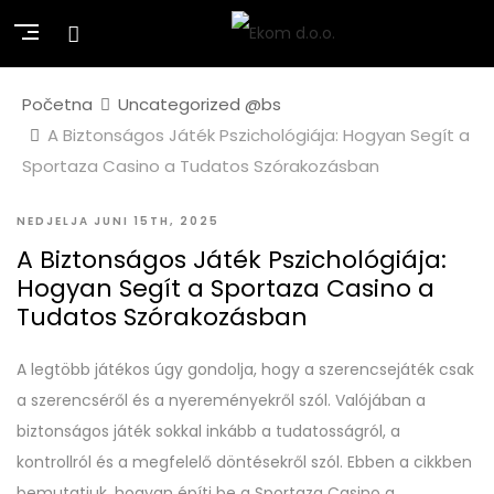
Početna
Uncategorized @bs
A Biztonságos Játék Pszichológiája: Hogyan Segít a
Sportaza Casino a Tudatos Szórakozásban
NEDJELJA JUNI 15TH, 2025
A Biztonságos Játék Pszichológiája:
Hogyan Segít a Sportaza Casino a
Tudatos Szórakozásban
A legtöbb játékos úgy gondolja, hogy a szerencsejáték csak
a szerencséről és a nyereményekről szól. Valójában a
biztonságos játék sokkal inkább a tudatosságról, a
kontrollról és a megfelelő döntésekről szól. Ebben a cikkben
bemutatjuk, hogyan építi be a Sportaza Casino a