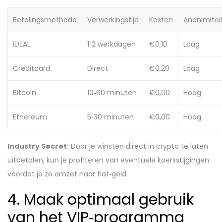
Betalingsmethode
Verwerkingstijd
Kosten
Anonimitei
iDEAL
1‑2 werkdagen
€0,10
Laag
Creditcard
Direct
€0,20
Laag
Bitcoin
10‑60 minuten
€0,00
Hoog
Ethereum
5‑30 minuten
€0,00
Hoog
Industry Secret:
Door je winsten direct in crypto te laten
uitbetalen, kun je profiteren van eventuele koersstijgingen
voordat je ze omzet naar fiat‑geld.
4. Maak optimaal gebruik
van het VIP‑programma