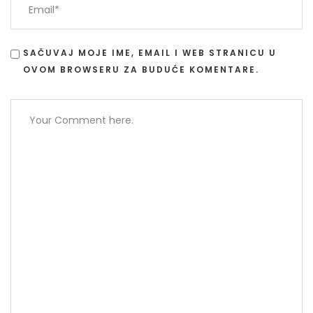
SAČUVAJ MOJE IME, EMAIL I WEB STRANICU U
OVOM BROWSERU ZA BUDUĆE KOMENTARE.