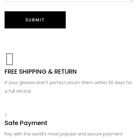
FREE SHIPPING & RETURN
If your glasses aren't perfect,return them within 30 days for
a full refund.
Safe Payment
Pay with the world’s most popular and secure payment