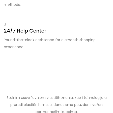
methods.
24/7 Help Center
Round-the-clock assistance for a smooth shopping
experience.
Stalnim usavršavnjem vlastitih znanja, kao i tehnologija u
preradi plastičnih masa, danas smo pouzdan i važan
partner našim kupcima.