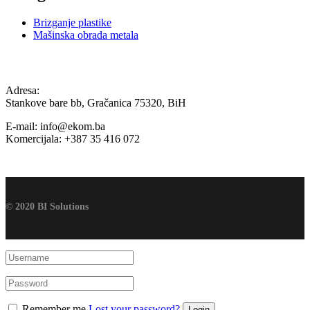
Brizganje plastike
Mašinska obrada metala
Adresa:
Stankove bare bb, Gračanica 75320, BiH
E-mail: info@ekom.ba
Komercijala: +387 35 416 072
© 2020 BI Solutions
Remember me
Lost your password?