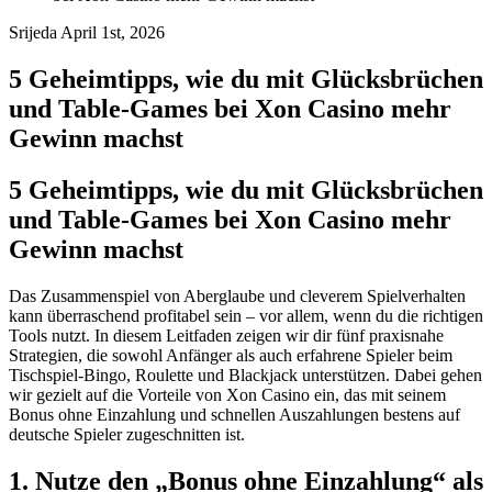
Srijeda April 1st, 2026
5 Geheimtipps, wie du mit Glücksbrüchen
und Table‑Games bei Xon Casino mehr
Gewinn machst
5 Geheimtipps, wie du mit Glücksbrüchen
und Table‑Games bei Xon Casino mehr
Gewinn machst
Das Zusammenspiel von Aberglaube und cleverem Spielverhalten
kann überraschend profitabel sein – vor allem, wenn du die richtigen
Tools nutzt. In diesem Leitfaden zeigen wir dir fünf praxisnahe
Strategien, die sowohl Anfänger als auch erfahrene Spieler beim
Tischspiel‑Bingo, Roulette und Blackjack unterstützen. Dabei gehen
wir gezielt auf die Vorteile von Xon Casino ein, das mit seinem
Bonus ohne Einzahlung und schnellen Auszahlungen bestens auf
deutsche Spieler zugeschnitten ist.
1. Nutze den „Bonus ohne Einzahlung“ als